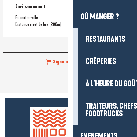
Environnement
Environnement
OÙ MANGER ?
En centre-ville
Distance arrêt de bus
(280m)
RESTAURANTS
CRÊPERIES
Signaler une erreur
À L'HEURE DU GOÛ
TRAITEURS, CHEFS
FOODTRUCKS
EVENEMENTS