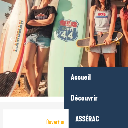
Accueil
Découvrir
Ouverture et coordonnées
ASSÉRAC
Ouvert aujourd'hui