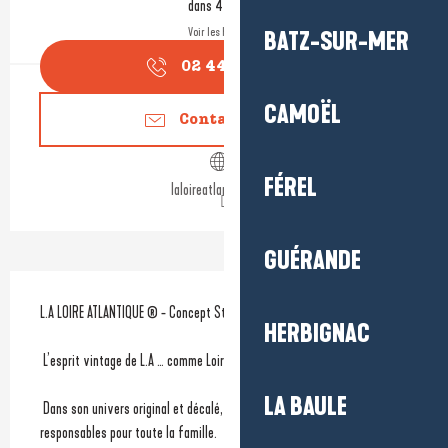
dans 4 heures
Voir les horaires
BATZ-SUR-MER
02 44 07 40
▒▒
CAMOËL
Contactez-nous
FÉREL
laloireatlantique.com
GUÉRANDE
Description
L.A LOIRE ATLANTIQUE ® - Concept Store - 
HERBIGNAC
 L’esprit vintage de L.A … comme Loire Atlantique !
LA BAULE
 Dans son univers original et décalé, on y trouve des articles éco-
responsables pour toute la famille.