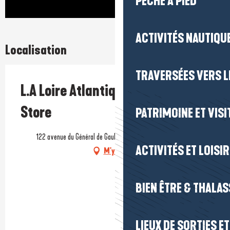
PÊCHE À PIED
ACTIVITÉS NAUTIQUE
Localisation
TRAVERSÉES VERS LE
L.A Loire Atlantique - Concept
Store
PATRIMOINE ET VISI
122 avenue du Général de Gaulle, 44500 La Baule-Escoublac
ACTIVITÉS ET LOISI
M'y rendre
BIEN ÊTRE & THALA
LIEUX DE SORTIES E