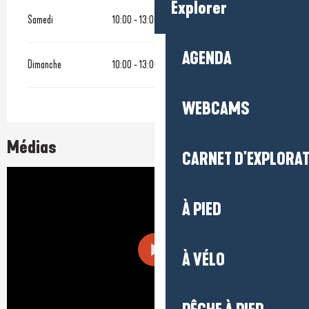
Explorer
Samedi
10:00 - 13:00
15:00 - 19:00
AGENDA
Dimanche
10:00 - 13:00
15:00 - 19:00
WEBCAMS
Médias
CARNET D'EXPLORA
À PIED
À VÉLO