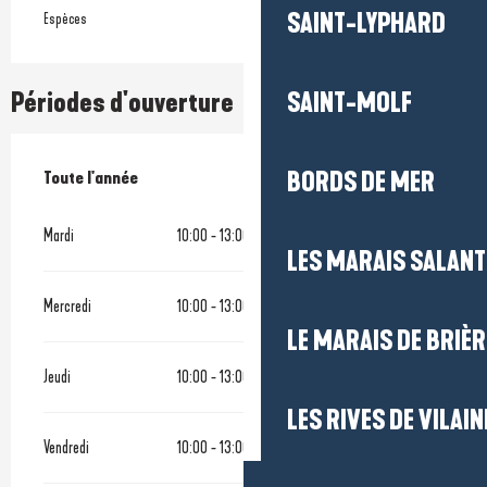
SAINT-LYPHARD
Espèces
Périodes d'ouverture
SAINT-MOLF
BORDS DE MER
Toute l'année
Toute l'année
Mardi
10:00 - 13:00
15:00 - 19:00
LES MARAIS SALAN
Mercredi
10:00 - 13:00
15:00 - 19:00
LE MARAIS DE BRIÈR
Jeudi
10:00 - 13:00
15:00 - 19:00
LES RIVES DE VILAIN
Vendredi
10:00 - 13:00
15:00 - 19:00