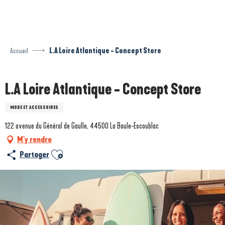
Aller
au
contenu
principal
Accueil
L.A Loire Atlantique - Concept Store
L.A Loire Atlantique - Concept Store
MODE ET ACCESSOIRES
122 avenue du Général de Gaulle, 44500 La Baule-Escoublac
M'y rendre
Ajouter aux favoris
Partager