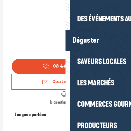
DES ÉVÉNEMENTS AU
Déguster
SAVEURS LOCALES
02 44 07 40
▒▒
LES MARCHÉS
Contactez-nous
laloireatlantique.com
COMMERCES GOUR
Langues parlées
Langues parlées
PRODUCTEURS