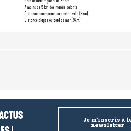
Parc naturel régional de Brière
A moins de 5 km des marais salants
Distance commerces ou centre-ville
(2km)
Distance plages ou bord de mer
(8km)
 ACTUS
Je m’inscris à l
newsletter
ES !