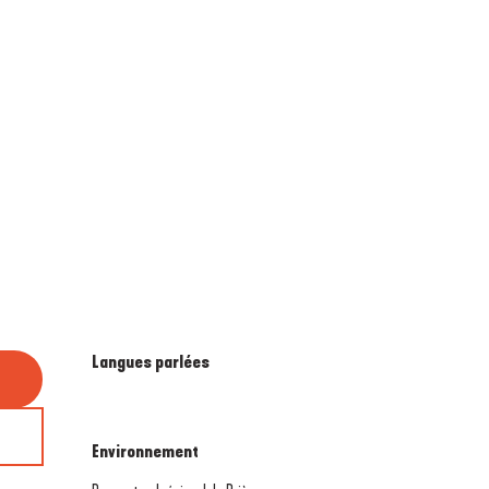
Langues parlées
Langues parlées
Environnement
Environnement