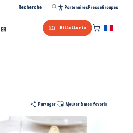
Recherche
Partenaires
Presse
Groupes
Accessibilité
SER
Billetterie
Prestataire e
Ajouter aux favoris
Partager
Ajouter à mes favoris