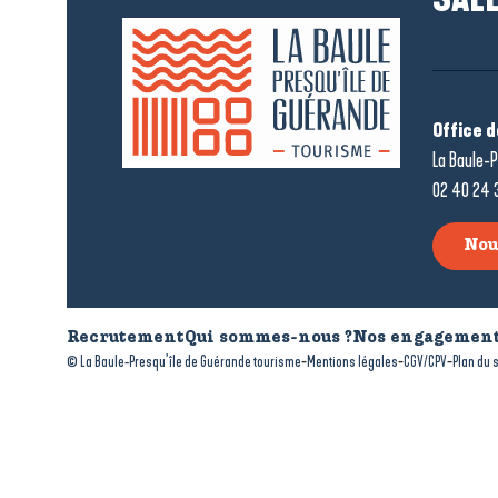
Office 
La Baule-P
02 40 24 
Nou
Recrutement
Qui sommes-nous ?
Nos engagement
-
-
-
© La Baule-Presqu’île de Guérande tourisme
Mentions légales
CGV/CPV
Plan du s