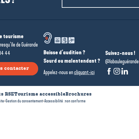
de tourisme
resqu’île de Guérande
Baisse d’audition ?
34 44
Suivez-nous !
Sourd ou malentendant ?
@labauleguérande
s contacter
Appelez-nous en
cliquant-ici
s RSE
Tourisme accessible
Brochures
-
-
ite
Gestion du consentement
Accessibilité : non conforme