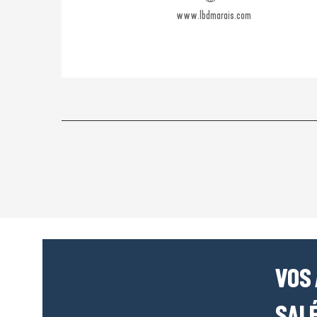
www.lbdmarais.com
VOS
SALÉ