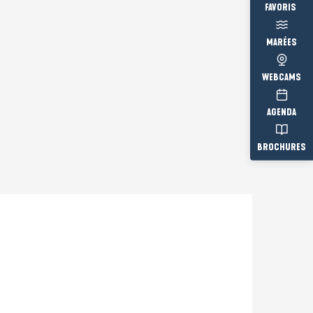
Voir les fav
MARÉES
WEBCAMS
AGENDA
BROCHURES
Prestataire engagé