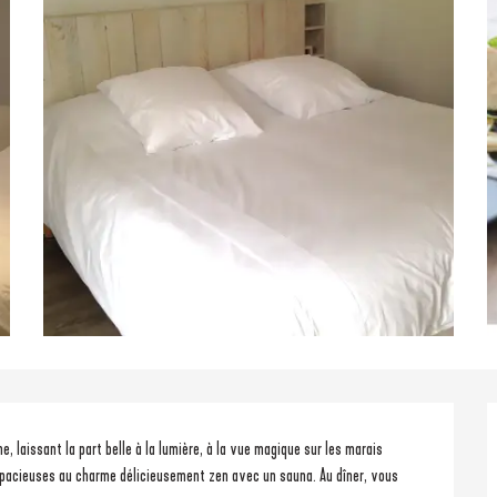
laissant la part belle à la lumière, à la vue magique sur les marais 
pacieuses au charme délicieusement zen avec un sauna. Au dîner, vous 