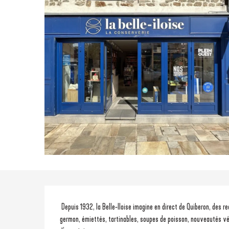
Description
 Depuis 1932, la Belle-Iloise imagine en direct de Quiberon, des recettes de la mer aux saveurs d’exception. Sardines, maquereau, thon blanc 
germon, émiettés, tartinables, soupes de poisson, nouveautés vé