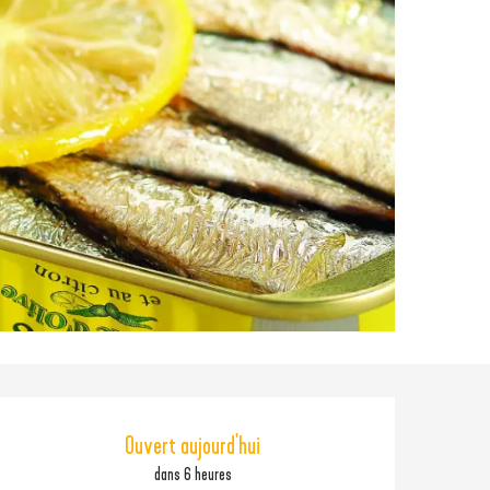
Ouverture et coordonné
Ouvert aujourd'hui
dans 6 heures