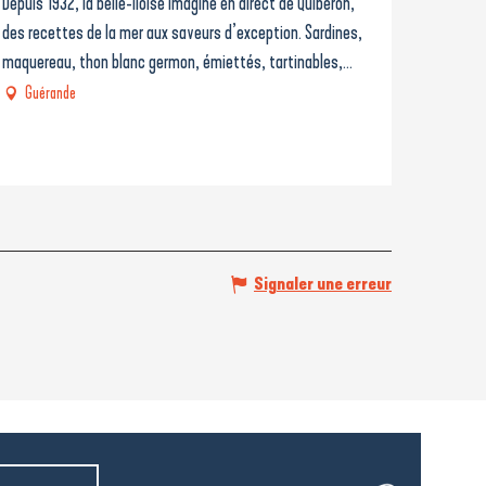
Depuis 1932, la belle-iloise imagine en direct de Quiberon,
des recettes de la mer aux saveurs d’exception. Sardines,
maquereau, thon blanc germon, émiettés, tartinables,...
Guérande
Signaler une erreur