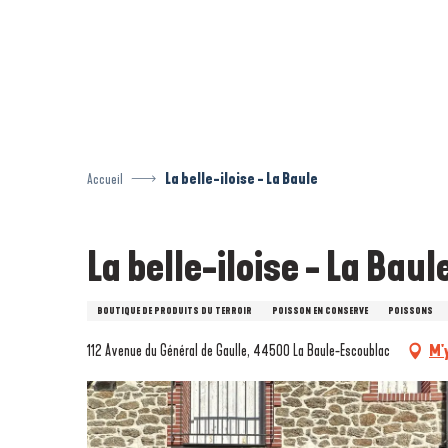
Aller
au
contenu
principal
Accueil
La belle-iloise - La Baule
La belle-iloise - La Baul
BOUTIQUE DE PRODUITS DU TERROIR
POISSON EN CONSERVE
POISSONS
112 Avenue du Général de Gaulle, 44500 La Baule-Escoublac
M'