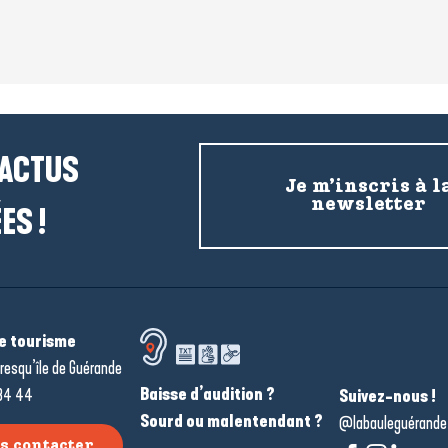
 ACTUS
Je m’inscris à l
newsletter
ES !
de tourisme
resqu’île de Guérande
Baisse d’audition ?
34 44
Suivez-nous !
Sourd ou malentendant ?
@labauleguérande
s contacter