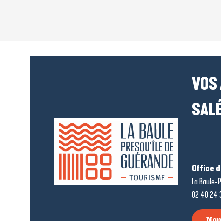
VOS
SALÉ
Office 
La Baule-P
02 40 24 
Nou