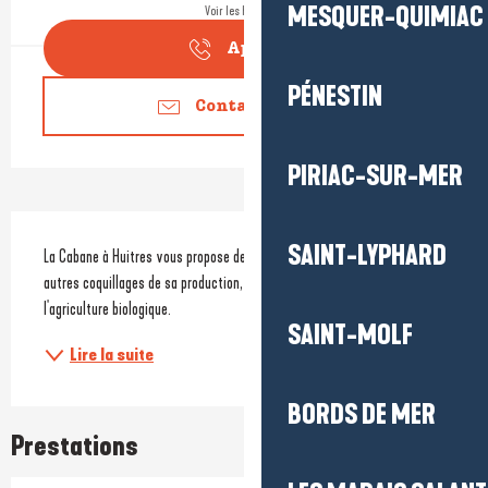
MESQUER-QUIMIAC
Voir les horaires
Appeler
PÉNESTIN
Contactez-nous
PIRIAC-SUR-MER
Description
SAINT-LYPHARD
La Cabane à Huitres vous propose de déguster les huitres de Pen Bron et 
autres coquillages de sa production, accompagnés de vins issus de 
l'agriculture biologique. 
SAINT-MOLF
Lire la suite
BORDS DE MER
Prestations