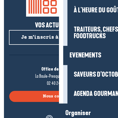
À L'HEURE DU GOÛ
VOS ACTUS SALÉES !
TRAITEURS, CHEFS
FOODTRUCKS
Je m’inscris à la newsletter
EVENEMENTS
Office de tourisme
SAVEURS D’OCTO
La Baule-Presqu’île de Guérande
02 40 24 34 44
AGENDA GOURMA
Nous contacter
Organiser