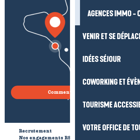
AGENCES IMMO - 
VENIR ET SE DÉPLAC
IDÉES SÉJOUR
COWORKING ET ÉVÈ
Comment venir ?
TOURISME ACCESSI
VOTRE OFFICE DE T
Recrutement
Qui sommes-nous ?
Nos engagements RSE