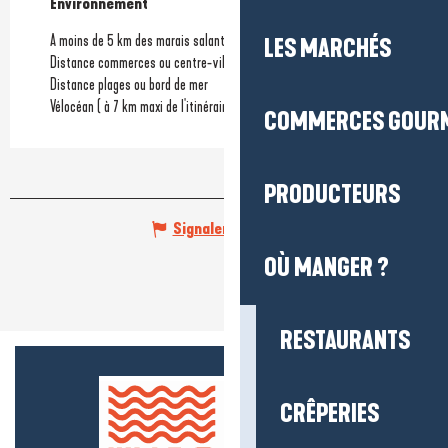
Environnement
Environnement
A moins de 5 km des marais salants
LES MARCHÉS
Distance commerces ou centre-ville
Distance plages ou bord de mer
Vélocéan ( à 7 km maxi de l'itinéraire)
COMMERCES GOUR
PRODUCTEURS
Signaler une erreur
OÙ MANGER ?
RESTAURANTS
CRÊPERIES