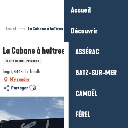
Aller
Accueil
au
contenu
principal
Accueil
La Cabane à huîtres de Pen Bron
Découvrir
La Cabane à huîtres de Pen Bron
ASSÉRAC
FRUITS DE MER - POISSONS
BATZ-SUR-MER
Lergat, 44420 La Turballe
M'y rendre
Ajouter aux favoris
Partager
CAMOËL
FÉREL