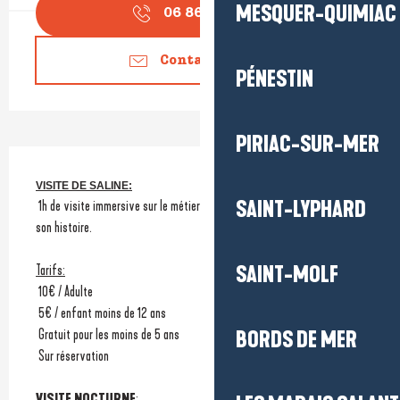
MESQUER-QUIMIAC
06 86 26 91
▒▒
Contactez-nous
PÉNESTIN
PIRIAC-SUR-MER
Description
VISITE DE SALINE:
SAINT-LYPHARD
 1h de visite immersive sur le métier de paludier, son environnement et 
son histoire.
Tarifs:
SAINT-MOLF
 10€ / Adulte
 5€ / enfant moins de 12 ans
 Gratuit pour les moins de 5 ans
BORDS DE MER
 Sur réservation
VISITE NOCTURNE
: 