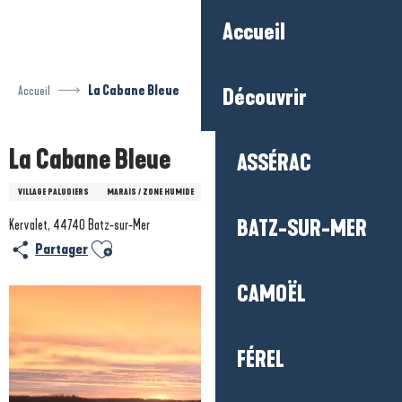
Aller
Accueil
au
contenu
principal
Accueil
La Cabane Bleue
Découvrir
La Cabane Bleue
ASSÉRAC
VILLAGE PALUDIERS
MARAIS / ZONE HUMIDE
VISITE D'ENTREPRISE / SITE INDUSTRIEL
BATZ-SUR-MER
Kervalet, 44740 Batz-sur-Mer
Ajouter aux favoris
Partager
CAMOËL
FÉREL