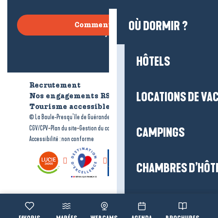
OÙ DORMIR ?
Comment venir ?
HÔTELS
Recrutement
Qui sommes-nous ?
LOCATIONS DE VA
Nos engagements RSE
Tourisme accessible
Brochures
-
-
© La Baule-Presqu’île de Guérande tourisme
Mentions légales
-
-
-
CGV/CPV
Plan du site
Gestion du consentement
CAMPINGS
Accessibilité : non conforme
CHAMBRES D’HÔT
VILLAGES ET RÉS