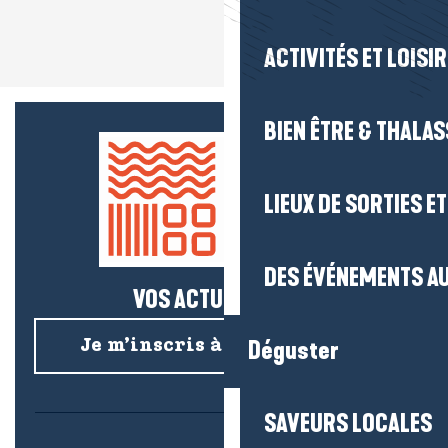
ACTIVITÉS ET LOISI
BIEN ÊTRE & THALA
LIEUX DE SORTIES E
DES ÉVÉNEMENTS AU
VOS ACTUS SALÉES !
Déguster
Je m’inscris à la newsletter
SAVEURS LOCALES