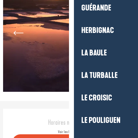
GUÉRANDE
HERBIGNAC
LA BAULE
LA TURBALLE
LE CROISIC
Ouverture et coordonnées
LE POULIGUEN
Horaires non définis
Voir les horaires