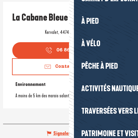
La Cabane Bleue
À PIED
Kervalet, 44740 Batz-sur-Mer
À VÉLO
06 86 26 91
▒▒
PÊCHE À PIED
Contactez-nous
Environnement
Environnement
ACTIVITÉS NAUTIQUE
A moins de 5 km des marais salants
TRAVERSÉES VERS LE
PATRIMOINE ET VISI
Signaler une erreur