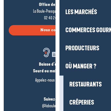
Office de tourisme
La Baule-Presqu’île de Guérande
LES MARCHÉS
02 40 24 34 44
COMMERCES GOUR
Nous contacter
PRODUCTEURS
Baisse d’audition ?
OÙ MANGER ?
Sourd ou malentendant ?
Appelez-nous en
cliquant-ici
RESTAURANTS
Suivez-nous !
CRÊPERIES
@labauleguérande