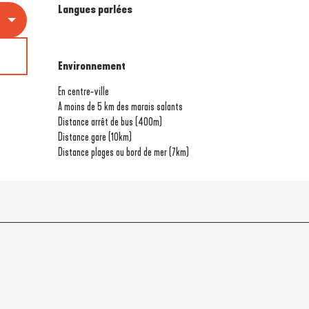
Langues parlées
Langues parlées
Environnement
Environnement
En centre-ville
A moins de 5 km des marais salants
Distance arrêt de bus
(400m)
Distance gare
(10km)
Distance plages ou bord de mer
(7km)