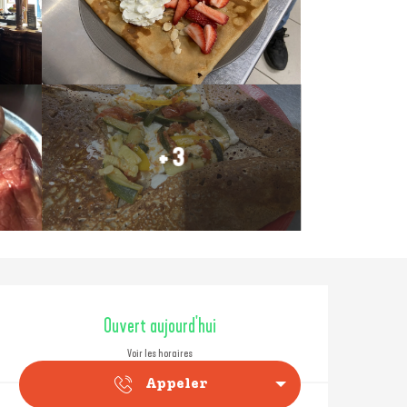
+ 3
Ouverture et coordonné
Ouvert aujourd'hui
Voir les horaires
Appeler