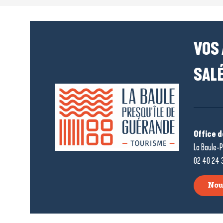
VOS
SALÉ
Office 
La Baule-P
02 40 24 
Nou