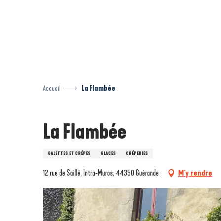
Aller
au
contenu
principal
Accueil
La Flambée
La Flambée
GALETTES ET CRÊPES
GLACES
CRÊPERIES
12 rue de Saillé, Intra-Muros, 44350 Guérande
M'y rendre