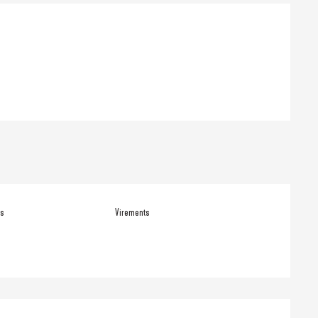
ons
es
Virements