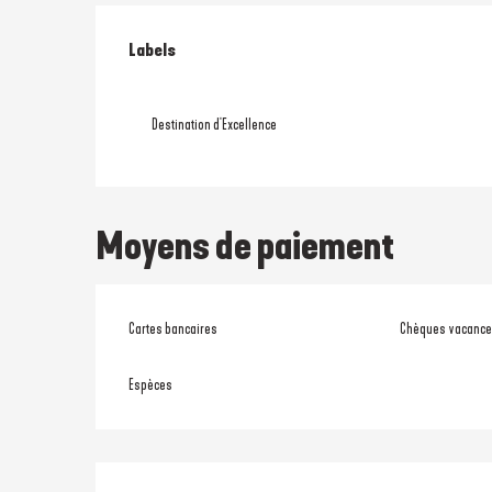
Offres de prestati
Labels
Labels
Destination d'Excellence
Moyens de paiement
Cartes bancaires
Chèques vacanc
Espèces