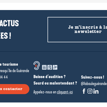
 ACTUS
Je m’inscris à l
newsletter
ES !
de tourisme
resqu’île de Guérande
Baisse d’audition ?
34 44
Suivez-nous !
Sourd ou malentendant ?
@labauleguérande
s contacter
Appelez-nous en
cliquant-ici