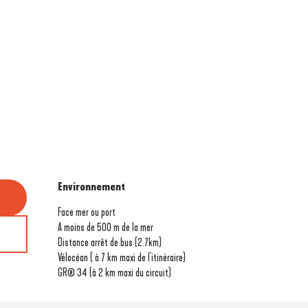
Environnement
Environnement
Face mer ou port
A moins de 500 m de la mer
Distance arrêt de bus
(2.7km)
Vélocéan ( à 7 km maxi de l'itinéraire)
GR® 34 (à 2 km maxi du circuit)