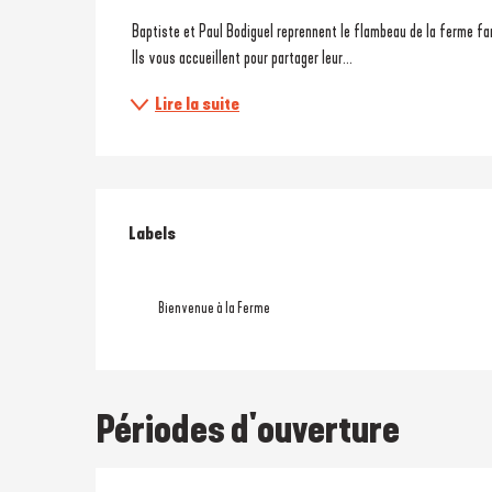
 Baptiste et Paul Bodiguel reprennent le flambeau de la ferme fam
 Ils vous accueillent pour partager leur...
Lire la suite
Offres de prestati
Labels
Labels
Bienvenue à la Ferme
Périodes d'ouverture