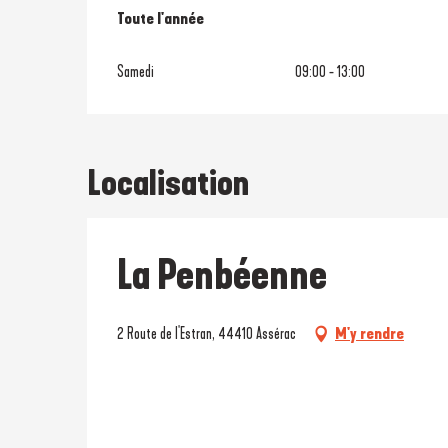
Toute l'année
Toute l'année
Samedi
09:00 - 13:00
Localisation
La Penbéenne
2 Route de l'Estran, 44410 Assérac
M'y rendre