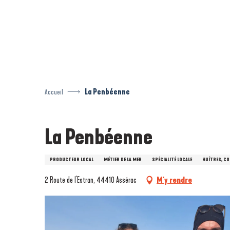
Aller
au
contenu
principal
Accueil
La Penbéenne
La Penbéenne
PRODUCTEUR LOCAL
MÉTIER DE LA MER
SPÉCIALITÉ LOCALE
HUÎTRES, CO
2 Route de l'Estran, 44410 Assérac
M'y rendre