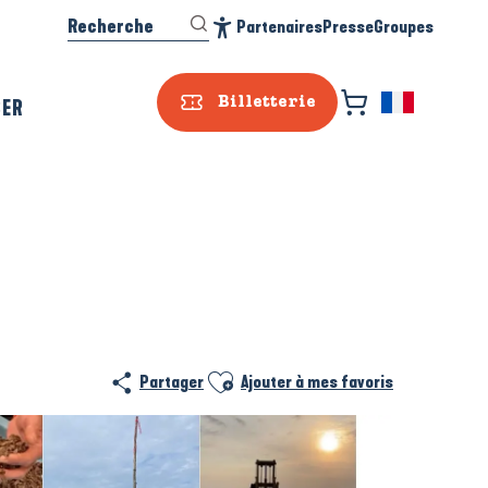
Recherche
Partenaires
Presse
Groupes
Accessibilité
SER
Billetterie
Ajouter aux favoris
Partager
Ajouter à mes favoris