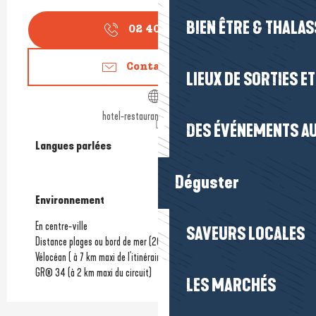
BIEN ÊTRE & THALA
02 40 23 50
▒▒
Contactez-nous
LIEUX DE SORTIES E
hotel-restaurantdelaposte.com
DES ÉVÉNEMENTS AU
Langues parlées
Langues parlées
Déguster
Environnement
Environnement
En centre-ville
SAVEURS LOCALES
Distance plages ou bord de mer
(200m)
Vélocéan ( à 7 km maxi de l'itinéraire)
GR® 34 (à 2 km maxi du circuit)
LES MARCHÉS