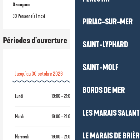
Groupes
Groupes
30 Personne(s) maxi
PIRIAC-SUR-MER
Périodes d'ouverture
SAINT-LYPHARD
SAINT-MOLF
Jusqu'au
30 octobre 2026
BORDS DE MER
Du
1 mai 2026
au
31 mai 2026
Lundi
19:00 - 21:00
LES MARAIS SALAN
Mardi
19:00 - 21:00
LE MARAIS DE BRIÈR
Mercredi
19:00 - 21:00