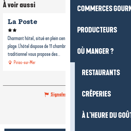
À voir aussi
COMMERCES GOUR
La Poste
PRODUCTEURS
Charmant hôtel, situé en plein centre de Piriac-sur-Mer, à 100m de la
plage. L'hôtel dispose de 11 chambres, tout confort et le restaurant
OÙ MANGER ?
traditionnel vous propose des...
Piriac-sur-Mer
RESTAURANTS
CRÊPERIES
Signaler une erreur
À L'HEURE DU GOÛ