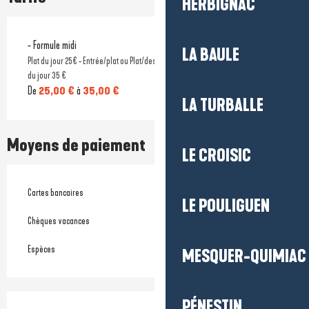
HERBIGNAC
- Formule midi
LA BAULE
Plat du jour 25€ - Entrée/plat ou Plat/dessert du jour 30 € - Entrée/plat/dessert
du jour 35 €
De
25,00 €
à
35,00 €
LA TURBALLE
Moyens de paiement
LE CROISIC
Cartes bancaires
LE POULIGUEN
Chèques vacances
Espèces
MESQUER-QUIMIAC
PÉNESTIN