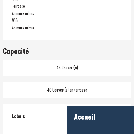
Terrasse
Animaux admis
Wifi
Animaux admis
Capacité
45 Couvert(s)
40 Couvert(s) en terrasse
Offres de prestations
Accueil
Labels
Labels