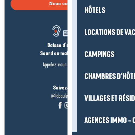
Nous contacter
HÔTELS
LOCATIONS DE VA
Baisse d’audition ?
Sourd ou malentendant ?
CAMPINGS
Appelez-nous en
cliquant-ici
CHAMBRES D’HÔT
Suivez-nous !
@labauleguérande
VILLAGES ET RÉS
AGENCES IMMO - 