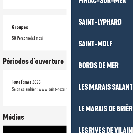
PIRIAC-SUR-MER
SAINT-LYPHARD
Groupes
Groupes
50 Personne(s) maxi
SAINT-MOLF
Périodes d'ouverture
BORDS DE MER
Toute l'année 2026
LES MARAIS SALAN
Selon calendrier : www.saint-nazaire-tourisme.com
LE MARAIS DE BRIÈR
Médias
LES RIVES DE VILAIN