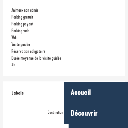
Animaux non admis
Parking gratuit
Parking payant
Parking vélo
Wifi
Visite guidée
Réservation obligatoire
Durée moyenne de la visite guidée
2 h
Offres de prestations
Accueil
Labels
Labels
Découvrir
Destination d'Excellence