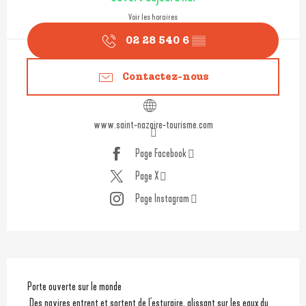
Voir les horaires
02 28 540 6
▒▒
Contactez-nous
www.saint-nazaire-tourisme.com
Page Facebook
Page X
Page Instagram
Description
Porte ouverte sur le monde
 Des navires entrent et sortent de l'esturaire, glissant sur les eaux du 