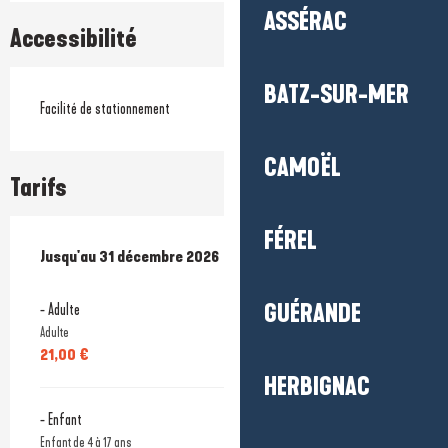
ASSÉRAC
Accessibilité
BATZ-SUR-MER
Facilité de stationnement
CAMOËL
Tarifs
FÉREL
Du
Jusqu'au
7 février 2026
31 décembre 2026
au
31 décembre 2026
GUÉRANDE
- Adulte
Adulte
21,00 €
HERBIGNAC
- Enfant
Enfant de 4 à 17 ans