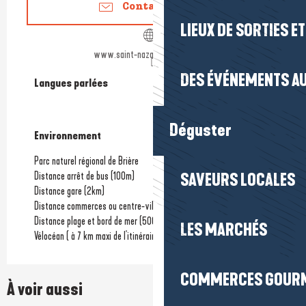
Contactez-nous
LIEUX DE SORTIES E
www.saint-nazaire-tourisme.com
DES ÉVÉNEMENTS AU
Langues parlées
Langues parlées
Déguster
Environnement
Environnement
Parc naturel régional de Brière
Distance arrêt de bus
(100m)
SAVEURS LOCALES
Distance gare
(2km)
Distance commerces ou centre-ville
(200m)
Distance plage et bord de mer
(500m)
LES MARCHÉS
Vélocéan ( à 7 km maxi de l'itinéraire)
COMMERCES GOUR
À voir aussi