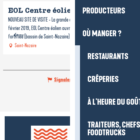
PRODUCTEURS
EOL Centre éolien
NOUVEAU SITE DE VISITE - La grande aventure de l'éolien en mer Le 9
février 2019, EOL Centre éolien ouvre ses portes dans l’Ecluse
OÙ MANGER ?
fortifiée (bassin de Saint-Nazaire), à...
Saint-Nazaire
RESTAURANTS
CRÊPERIES
Signaler une erreur
À L'HEURE DU GOÛ
TRAITEURS, CHEFS
FOODTRUCKS