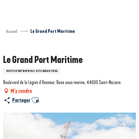
Aller
au
contenu
principal
Accueil
Le Grand Port Maritime
Prestataire engagé dans une démarche environnementale
Le Grand Port Maritime
VISITE D'ENTREPRISE / SITE INDUSTRIEL
Boulevard de la Légion d’Honneur, Base sous-marine, 44600 Saint-Nazaire
M'y rendre
Ajouter aux favoris
Partager