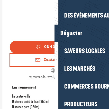
DES ÉVÉNEMENTS AU
Déguster
02 40 24 20
▒▒
SAVEURS LOCALES
Contactez-nous
LES MARCHÉS
restaurant-le-tova-la-baule-escoublac.fr
COMMERCES GOUR
Environnement
Environnement
En centre-ville
Distance arrêt de bus
(350m)
PRODUCTEURS
Distance gare
(350m)