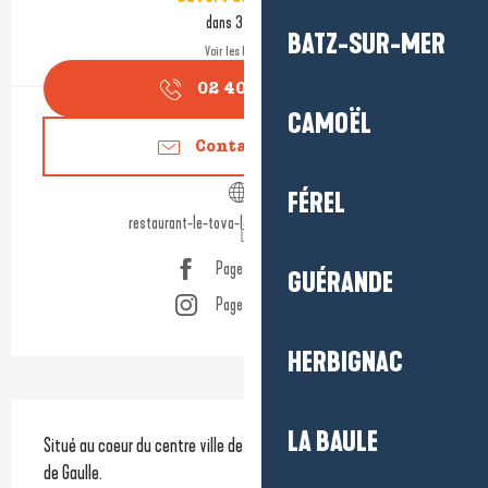
dans 3 heures
BATZ-SUR-MER
Voir les horaires
02 40 24 20
▒▒
CAMOËL
Contactez-nous
FÉREL
restaurant-le-tova-la-baule-escoublac.fr
Page Facebook
GUÉRANDE
Page Instagram
HERBIGNAC
Description
LA BAULE
Situé au coeur du centre ville de La Baule, en haut de l’avenue 
de Gaulle.