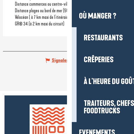
Distance commerces ou centre-ville
(50m)
Distance plages ou bord de mer
(550m)
OÙ MANGER ?
Vélocéan ( à 7 km maxi de l'itinéraire)
GR® 34 (à 2 km maxi du circuit)
RESTAURANTS
CRÊPERIES
Signaler une erreur
À L'HEURE DU GOÛ
TRAITEURS, CHEFS
FOODTRUCKS
EVENEMENTS