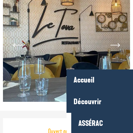
Accueil
Découvrir
Ouverture et coordonnées
ASSÉRAC
Ouvert aujourd'hui