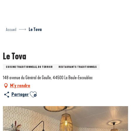
Aller
au
contenu
principal
Accueil
Le Tova
Prestataire engagé dans une démarche environnementale
Le Tova
CUISINE TRADITIONNELLE, DU TERROIR
RESTAURANTS TRADITIONNELS
148 avenue du Général de Gaulle, 44500 La Baule-Escoublac
M'y rendre
Ajouter aux favoris
Partager