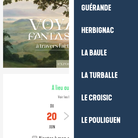
GUÉRANDE
HERBIGNAC
LA BAULE
LA TURBALLE
Ouverture et coordonnées
A lieu aujourd'hui
LE CROISIC
Voir les horaires
DU
AU
20
1
LE POULIGUEN
JUIN
NOVEMBRE