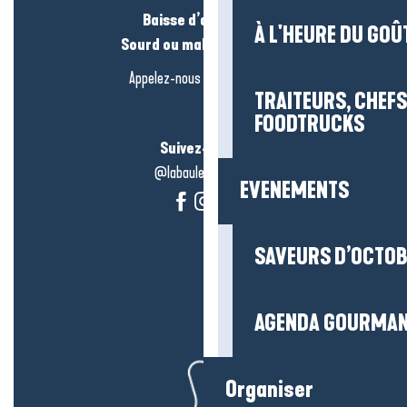
Baisse d’audition ?
À L'HEURE DU GOÛ
Sourd ou malentendant ?
Appelez-nous en
cliquant-ici
TRAITEURS, CHEFS
FOODTRUCKS
Suivez-nous !
@labauleguérande
EVENEMENTS
SAVEURS D’OCTO
AGENDA GOURMA
Organiser