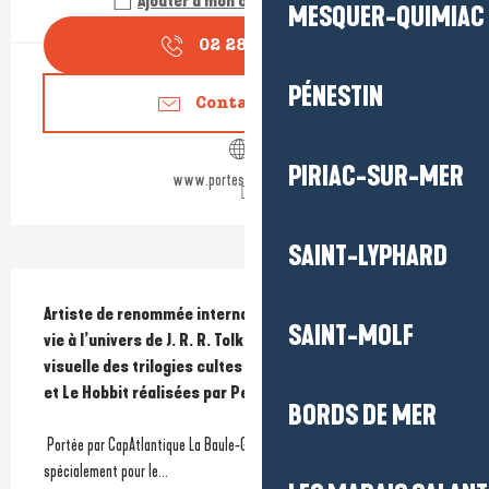
Ajouter à mon calendrier Google
MESQUER-QUIMIAC
02 28 55 05
▒▒
PÉNESTIN
Contactez-nous
PIRIAC-SUR-MER
www.portesaintmichel.fr
SAINT-LYPHARD
Description
Artiste de renommée internationale, John Howe a donné 
SAINT-MOLF
vie à l’univers de J. R. R. Tolkien et participé à la création 
visuelle des trilogies cultes : Le Seigneur des Anneaux 
et Le Hobbit réalisées par Peter Jackson.
BORDS DE MER
 Portée par CapAtlantique La Baule-Guérande Agglo et pensée 
spécialement pour le...