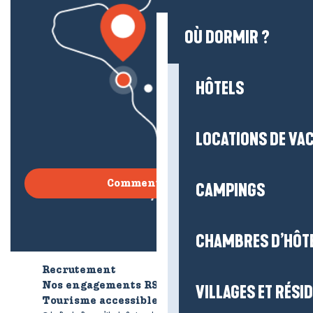
OÙ DORMIR ?
HÔTELS
LOCATIONS DE VA
Comment venir ?
CAMPINGS
CHAMBRES D’HÔT
Recrutement
Qui sommes-nous ?
Nos engagements RSE
VILLAGES ET RÉS
Tourisme accessible
Brochures