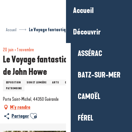
Aller
Accueil
au
contenu
principal
Accueil
Le Voyage fantastique à travers l'art de John Howe
Découvrir
20 juin > 1 novembre
ASSÉRAC
Le Voyage fantastique à travers l'art
de John Howe
BATZ-SUR-MER
EXPOSITION
SON ET LUMIÈRE
ARTS
CINÉMA
NATURE / ENVIRONNEMENT
PATRIMOINE
CAMOËL
Porte Saint-Michel, 44350 Guérande
M'y rendre
Ajouter aux favoris
Partager
FÉREL