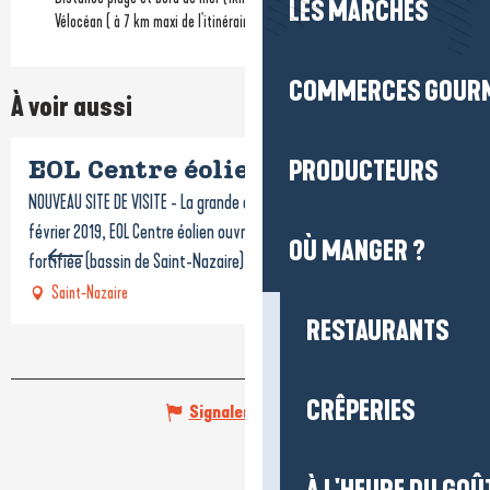
LES MARCHÉS
Vélocéan ( à 7 km maxi de l'itinéraire)
COMMERCES GOUR
À voir aussi
PRODUCTEURS
EOL Centre éolien
NOUVEAU SITE DE VISITE - La grande aventure de l'éolien en mer Le 9
février 2019, EOL Centre éolien ouvre ses portes dans l’Ecluse
OÙ MANGER ?
fortifiée (bassin de Saint-Nazaire), à...
Saint-Nazaire
RESTAURANTS
CRÊPERIES
Signaler une erreur