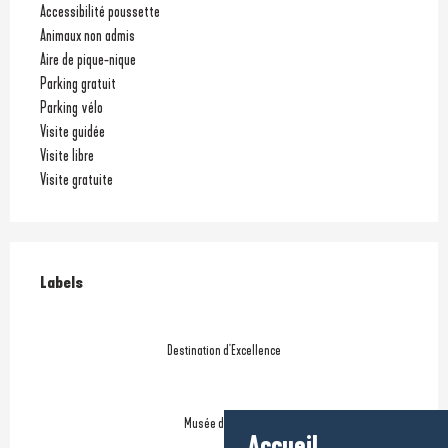
Accessibilité poussette
Animaux non admis
Aire de pique-nique
Parking gratuit
Parking vélo
Visite guidée
Visite libre
Visite gratuite
Offres de prestations
Labels
Labels
Destination d'Excellence
Musée de France
Accueil