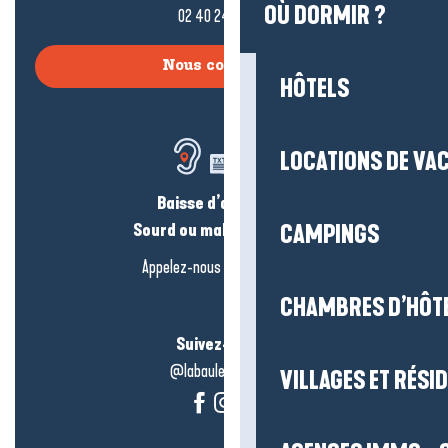
OÙ DORMIR ?
02 40 24 34 44
Nous contacter
HÔTELS
LOCATIONS DE VA
Baisse d’audition ?
Sourd ou malentendant ?
CAMPINGS
Appelez-nous en
cliquant-ici
CHAMBRES D’HÔT
Suivez-nous !
@labauleguérande
VILLAGES ET RÉS