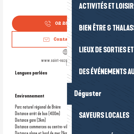
ACTIVITÉS ET LOISI
02 28 540 6
▒▒
BIEN ÊTRE & THALA
Contactez-nous
LIEUX DE SORTIES E
www.saint-nazaire-tourisme.com
DES ÉVÉNEMENTS AU
Langues parlées
Langues parlées
Déguster
Environnement
Environnement
Parc naturel régional de Brière
Distance arrêt de bus
(400m)
SAVEURS LOCALES
Distance gare
(3km)
Distance commerces ou centre-ville
(1.5km)
Distance plage et bord de mer
(1km)