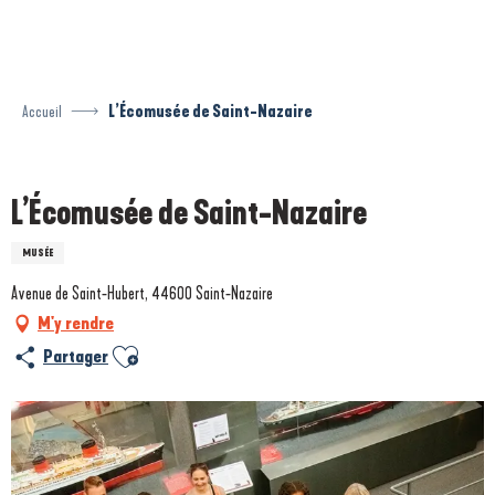
Aller
au
contenu
principal
Accueil
L’Écomusée de Saint-Nazaire
Prestataire engagé dans une démarche environnementale
L’Écomusée de Saint-Nazaire
MUSÉE
Avenue de Saint-Hubert, 44600 Saint-Nazaire
M'y rendre
Ajouter aux favoris
Partager