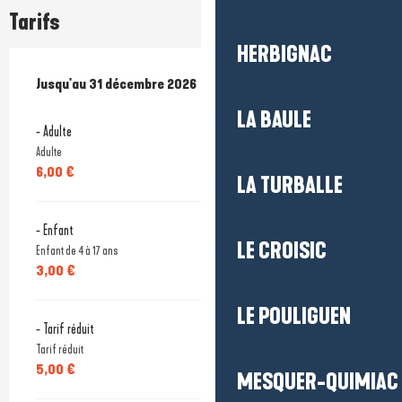
Tarifs
HERBIGNAC
Du
Jusqu'au
7 février 2026
31 décembre 2026
au
31 décembre 2026
LA BAULE
- Adulte
Adulte
6,00 €
LA TURBALLE
- Enfant
LE CROISIC
Enfant de 4 à 17 ans
3,00 €
LE POULIGUEN
- Tarif réduit
Tarif réduit
5,00 €
MESQUER-QUIMIAC