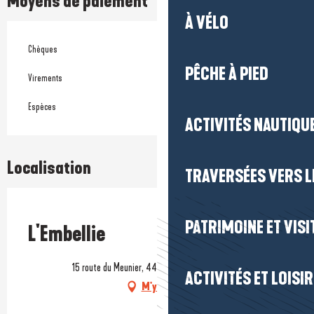
Moyens de paiement
À VÉLO
Chèques
PÊCHE À PIED
Virements
Espèces
ACTIVITÉS NAUTIQUE
Localisation
TRAVERSÉES VERS LE
Prestataire engagé dans une démarche écoresponsable
PATRIMOINE ET VISI
L'Embellie
15 route du Meunier, 44500 La Baule-Escoublac
ACTIVITÉS ET LOISI
M'y rendre