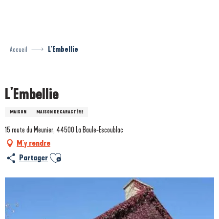
Aller
au
contenu
principal
Accueil
L'Embellie
Prestataire engagé dans une démarche écoresponsable
L'Embellie
MAISON
MAISON DE CARACTÈRE
15 route du Meunier, 44500 La Baule-Escoublac
M'y rendre
Ajouter aux favoris
Partager