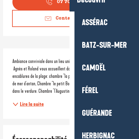
Découvrir
07 70 85 91
▒▒
Contactez-nous
ASSÉRAC
BATZ-SUR-MER
Description
Ambiance conviviale dans un lieu unique !
CAMOËL
 Agnès et Roland vous accueillent dans un écrin verdoyant à quelques 
encablures de la plage: chambre "la plage" au décor rappelant les Bains 
de mer d'antan, Chambre "le petit Bois", spacieuse et lumineuse nichée 
FÉREL
dans le verdure. Chambre "l'Augustine",baignée...
Lire la suite
GUÉRANDE
HERBIGNAC