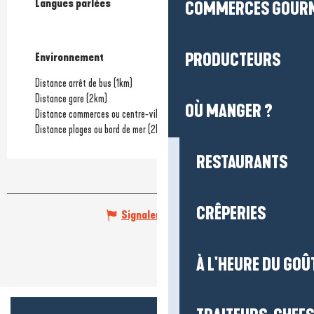
Langues parlées
Langues parlées
COMMERCES GOUR
PRODUCTEURS
Environnement
Environnement
Distance arrêt de bus
(1km)
Distance gare
(2km)
OÙ MANGER ?
Distance commerces ou centre-ville
(1km)
Distance plages ou bord de mer
(2km)
RESTAURANTS
CRÊPERIES
Signaler une erreur
À L'HEURE DU GOÛ