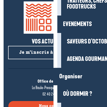
TRAITEURS, CHEFS
FOODTRUCKS
EVENEMENTS
VOS ACTUS SALÉES !
SAVEURS D’OCTO
Je m’inscris à la newsletter
AGENDA GOURMA
Organiser
Office de tourisme
La Baule-Presqu’île de Guérande
OÙ DORMIR ?
02 40 24 34 44
Nous contacter