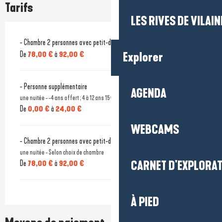
Tarifs
LES RIVES DE VILAIN
- Chambre 2 personnes avec petit-déjeuner
De
78,00 €
à
92,00 €
Explorer
- Personne supplémentaire
AGENDA
une nuitée - -4 ans offert ; 4 à 12 ans 15€ et à partir de 13 ans 24€
De
0,00 €
à
24,00 €
WEBCAMS
- Chambre 2 personnes avec petit-déjeuner
une nuitée - Selon choix de chambre
CARNET D'EXPLORA
De
78,00 €
à
92,00 €
À PIED