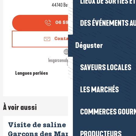
LIEUX DE SORTIES E
44740 Batz-sur-Mer
DES ÉVÉNEMENTS AU
06 59 03 05
▒▒
Contactez-nous
Déguster
lesgarconsdesmarais.com
SAVEURS LOCALES
Langues parlées
Langues parlées
LES MARCHÉS
À voir aussi
COMMERCES GOUR
Visite de saline avec les
PRODUCTEURS
Garçons des Marais