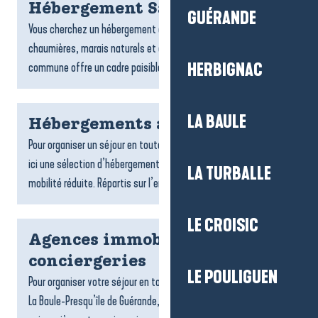
Hébergement Saint-Lyphard
GUÉRANDE
Vous cherchez un hébergement à Saint-Lyphard ? Entre
chaumières, marais naturels et ambiance briéronne, la
commune offre un cadre paisible pour un séjour ressourçant....
HERBIGNAC
LA BAULE
Hébergements accessibles
Pour organiser un séjour en toute tranquillité, on vous propose
ici une sélection d’hébergements accessibles aux personnes à
LA TURBALLE
mobilité réduite. Répartis sur l’ensemble du...
LE CROISIC
Agences immobilières et
conciergeries
LE POULIGUEN
Pour organiser votre séjour en toute sérénité sur la destination
La Baule-Presqu’île de Guérande, les agences de locations