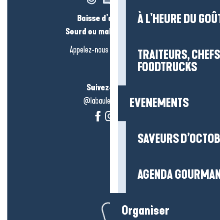
À L'HEURE DU GOÛ
Baisse d’audition ?
Sourd ou malentendant ?
Appelez-nous en
cliquant-ici
TRAITEURS, CHEFS
FOODTRUCKS
Suivez-nous !
@labauleguérande
EVENEMENTS
SAVEURS D’OCTO
AGENDA GOURMA
Organiser