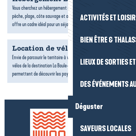
Vous cherchez un hébergement à La Turballe ? Entre port de
pêche, plage, côte sauvage et ambiance maritime, la commune
ACTIVITÉS ET LOISI
offre un cadre idéal pour un séjour authentique face à...
BIEN ÊTRE & THALA
Location de vélos
Envie de parcourir le territoire à votre rythme ? Les loueurs de
LIEUX DE SORTIES E
vélos de la destination La Baule-Presqu’île de Guérande vous
permettent de découvrir les paysages, les villages...
DES ÉVÉNEMENTS AU
Déguster
SAVEURS LOCALES