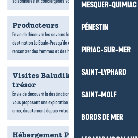
saisonnières et conciergeries vous accompagnent dans...
MESQUER-QUIMIAC
Producteurs
PÉNESTIN
Envie de découvrir les saveurs locales ? Les producteurs de la
destination La Baule-Presqu’île de Guérande vous invitent à
PIRIAC-SUR-MER
rencontrer des femmes et des hommes passionnés,...
SAINT-LYPHARD
Visites Baludik et chasses au
trésor
SAINT-MOLF
Envie de découvrir la destination ? Les jeux de piste Baludik
vous proposent une exploration ludique, en famille ou entre
amis, directement depuis votre téléphone. Suivez des...
BORDS DE MER
Hébergement Pénestin