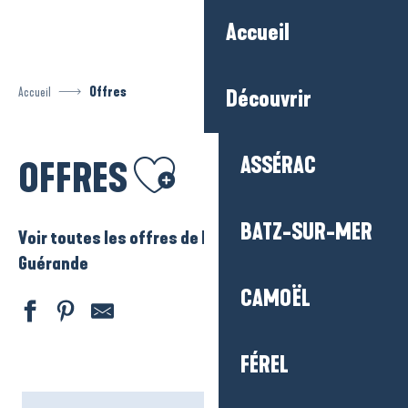
Aller
Accueil
au
contenu
principal
Accueil
Offres
Découvrir
Ajouter aux favoris
ASSÉRAC
OFFRES
BATZ-SUR-MER
Voir toutes les offres de La Baule – Presqu’ile de
Guérande
CAMOËL
FÉREL