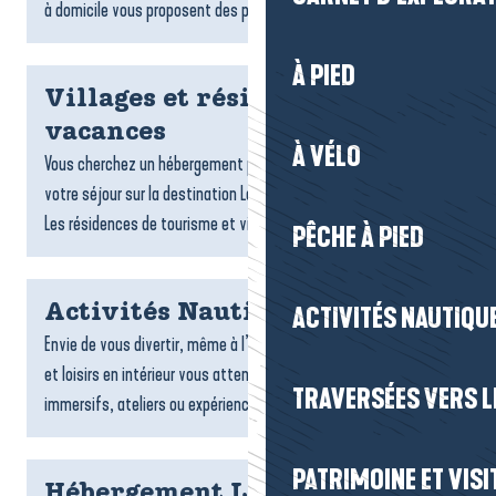
à domicile vous proposent des plats gourmands,...
À PIED
Villages et résidences
vacances
À VÉLO
Vous cherchez un hébergement pratique et confortable pour
votre séjour sur la destination La Baule-Presqu’île de Guérande ?
Les résidences de tourisme et villages vacances sont...
PÊCHE À PIED
Activités Nautiques
ACTIVITÉS NAUTIQUE
Envie de vous divertir, même à l’abri ? De nombreuses activités
et loisirs en intérieur vous attendent : jeux, sports, espaces
TRAVERSÉES VERS LE
immersifs, ateliers ou expériences ludiques....
PATRIMOINE ET VISI
Hébergement La Turballe