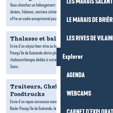
LES MARAIS SALAN
Vous cherchez un hébergement à Pénestin ? Entre plages
dorées, falaises, sentiers côtiers et estuaire, la commune
offre un cadre exceptionnel pour un séjour tourné vers la...
LE MARAIS DE BRIÈR
LES RIVES DE VILAIN
Thalasso et balnéo
Envie d’un séjour bien-être au bord de l’océan ? La Baule-
Presqu’île de Guérande abrite plusieurs centres de
Explorer
thalassothérapie dédiés à votre détente et à votre vitalité.
Soins...
AGENDA
Traiteurs, Chefs à domicile et
WEBCAMS
Foodtrucks
Envie d’un repas savoureux sans cuisiner ? Sur la destination La
Baule-Presqu’île de Guérande, les traiteurs, foodtrucks et chefs
CARNET D'EXPLORA