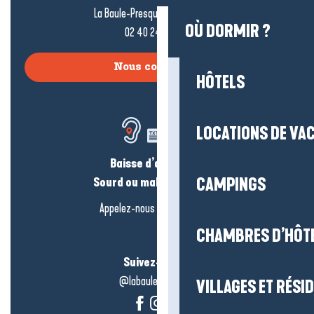
La Baule-Presqu’île de Guérande
OÙ DORMIR ?
02 40 24 34 44
Nous contacter
HÔTELS
LOCATIONS DE VA
Baisse d’audition ?
Sourd ou malentendant ?
CAMPINGS
Appelez-nous en
cliquant-ici
CHAMBRES D’HÔT
Suivez-nous !
@labauleguérande
VILLAGES ET RÉS