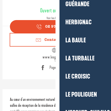
Ouverture et coordonnées
GUÉRANDE
Ouvert aujourd'hui
Voir les horaires
HERBIGNAC
02 97 45 05
▒▒
LA BAULE
Contactez-nous
www.lesgabelous.fr
LA TURBALLE
Page Facebook
LE CROISIC
Description
LE POULIGUEN
Au cœur d’un environnement naturel entre Vilaine et océan, les deux 
salles de réception de la résidence des Gabelous offrent un cadre 