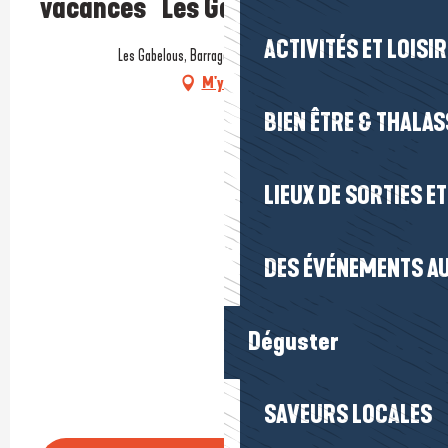
vacances "Les Gabelous"
ACTIVITÉS ET LOISI
Les Gabelous, Barrage d'Arzal, 56190 Arzal
M'y rendre
BIEN ÊTRE & THALA
LIEUX DE SORTIES E
DES ÉVÉNEMENTS AU
Déguster
SAVEURS LOCALES