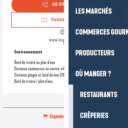
02 97 45 05
▒▒
LES MARCHÉS
Contactez-nous
COMMERCES GOUR
www.lesgabelous.fr
PRODUCTEURS
Environnement
Environnement
Bord de rivière ou plan d'eau
Distance commerces ou centre-ville
(1.5km)
OÙ MANGER ?
Distance plages et bord de mer
(11km)
Bord de rivière / plan d'eau
RESTAURANTS
CRÊPERIES
Signaler une erreur