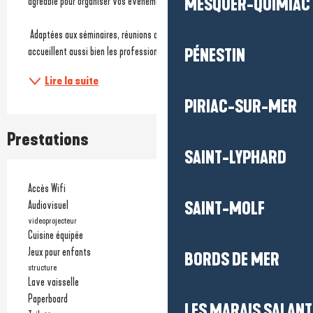
agréable pour organiser vos événements en Bretagne Sud.
MESQUER-QUIMIAC
 Adaptées aux séminaires, réunions ou moments festifs, elles 
accueillent aussi bien les professionnels que les...
PÉNESTIN
Lire la suite
PIRIAC-SUR-MER
Prestations
SAINT-LYPHARD
Accès Wifi
Audiovisuel
SAINT-MOLF
videoprojecteur
Cuisine équipée
Jeux pour enfants
BORDS DE MER
structure
Lave vaisselle
Paperboard
LES MARAIS SALAN