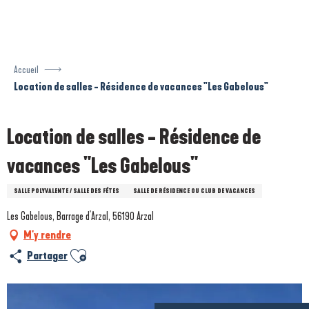
Aller
au
contenu
principal
Accueil
Location de salles - Résidence de vacances "Les Gabelous"
Location de salles - Résidence de
vacances "Les Gabelous"
SALLE POLYVALENTE / SALLE DES FÊTES
SALLE DE RÉSIDENCE OU CLUB DE VACANCES
Les Gabelous, Barrage d'Arzal, 56190 Arzal
M'y rendre
Ajouter aux favoris
Partager