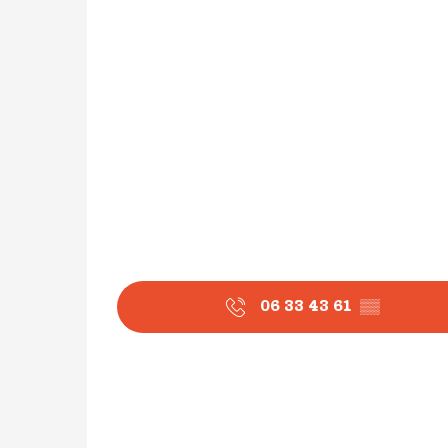
06 33 43 61
▒▒