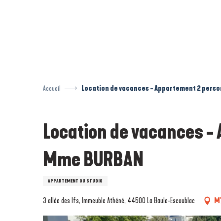
Aller
au
contenu
principal
Accueil
Location de vacances - Appartement 2 pers
Location de vacances -
Mme BURBAN
APPARTEMENT OU STUDIO
3 allée des Ifs, Immeuble Athéné, 44500 La Baule-Escoublac
M'