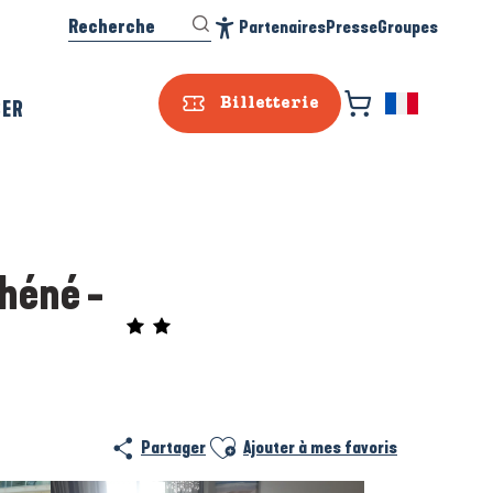
Recherche
Partenaires
Presse
Groupes
Accessibilité
SER
Billetterie
héné -
Prestataire e
Ajouter aux favoris
Partager
Ajouter à mes favoris