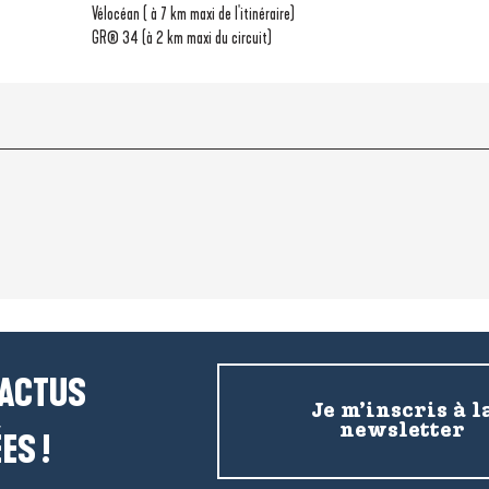
Vélocéan ( à 7 km maxi de l'itinéraire)
GR® 34 (à 2 km maxi du circuit)
 ACTUS
Je m’inscris à l
newsletter
ES !