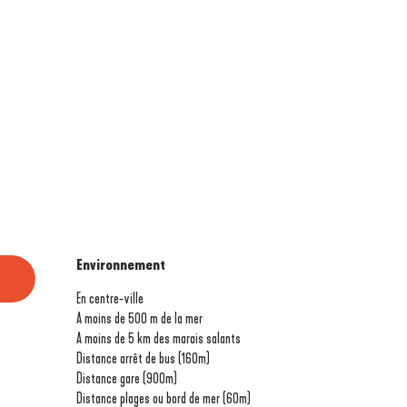
Environnement
Environnement
En centre-ville
A moins de 500 m de la mer
A moins de 5 km des marais salants
Distance arrêt de bus
(160m)
Distance gare
(900m)
Distance plages ou bord de mer
(60m)