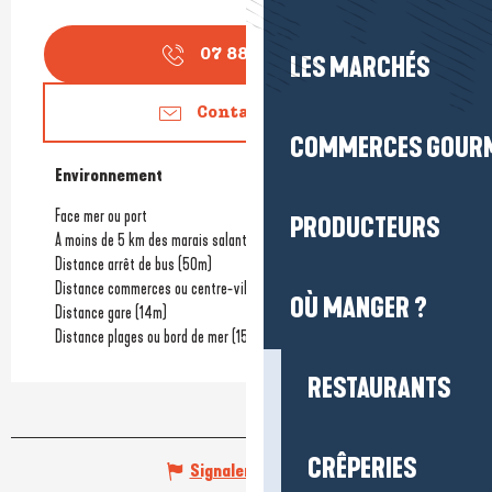
07 88 37 72
▒▒
LES MARCHÉS
Contactez-nous
COMMERCES GOUR
Environnement
Environnement
Face mer ou port
PRODUCTEURS
A moins de 5 km des marais salants
Distance arrêt de bus
(50m)
Distance commerces ou centre-ville
(800m)
OÙ MANGER ?
Distance gare
(14m)
Distance plages ou bord de mer
(150m)
RESTAURANTS
CRÊPERIES
Signaler une erreur