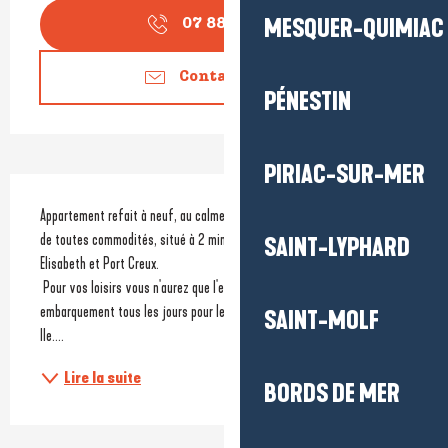
MESQUER-QUIMIAC
07 88 37 72
▒▒
Contactez-nous
PÉNESTIN
PIRIAC-SUR-MER
Description
Appartement refait à neuf, au calme dans un quartier résidentiel, proche 
de toutes commodités, situé à 2 minutes à pied des plages de Ker 
SAINT-LYPHARD
Elisabeth et Port Creux.
 Pour vos loisirs vous n'aurez que l'embarras du choix, au port 
embarquement tous les jours pour les iles de Houat, Hoedic et Belle 
SAINT-MOLF
Ile....
Lire la suite
BORDS DE MER