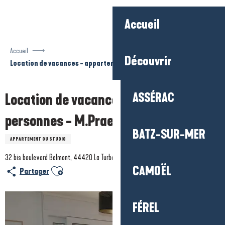
Aller
au
Accueil
contenu
principal
Accueil
Découvrir
Location de vacances - appartement 4 personnes - M.Praet
ASSÉRAC
Location de vacances - appartement 4
personnes - M.Praet
BATZ-SUR-MER
APPARTEMENT OU STUDIO
32 bis boulevard Belmont, 44420 La Turballe
CAMOËL
Ajouter aux favoris
Partager
FÉREL