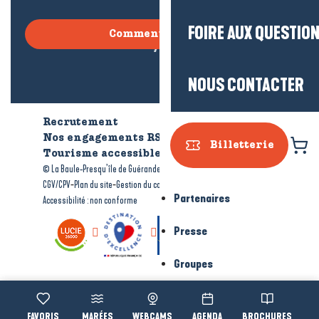
FOIRE AUX QUESTIO
Comment venir ?
NOUS CONTACTER
Recrutement
Qui sommes-nous ?
Nos engagements RSE
Billetterie
Tourisme accessible
Brochures
-
-
© La Baule-Presqu’île de Guérande tourisme
Mentions légales
-
-
-
CGV/CPV
Plan du site
Gestion du consentement
Partenaires
Accessibilité : non conforme
Presse
Groupes
Voir les favoris
MARÉES
WEBCAMS
AGENDA
BROCHURES