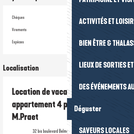
Chèques
ACTIVITÉS ET LOISI
Virements
BIEN ÊTRE & THALA
Espèces
LIEUX DE SORTIES E
Localisation
DES ÉVÉNEMENTS AU
Location de vacances -
appartement 4 personnes -
Déguster
M.Praet
SAVEURS LOCALES
32 bis boulevard Belmont, 44420 La Turballe