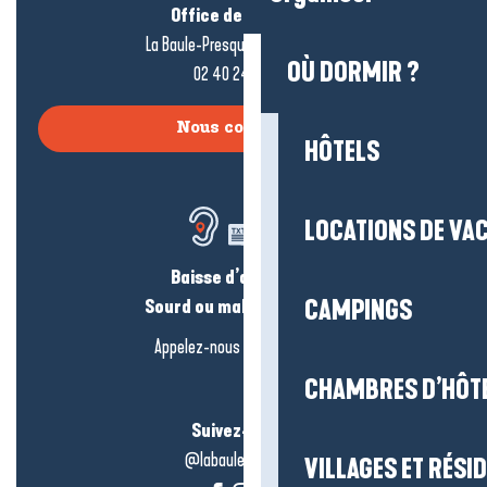
Office de tourisme
La Baule-Presqu’île de Guérande
OÙ DORMIR ?
02 40 24 34 44
Nous contacter
HÔTELS
LOCATIONS DE VA
Baisse d’audition ?
CAMPINGS
Sourd ou malentendant ?
Appelez-nous en
cliquant-ici
CHAMBRES D’HÔT
Suivez-nous !
@labauleguérande
VILLAGES ET RÉS