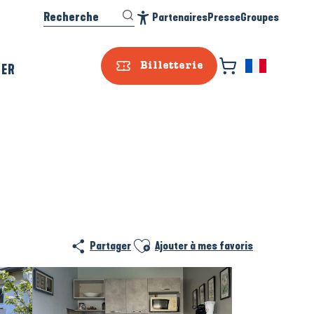
Recherche
Partenaires
Presse
Groupes
Accessibilité
SER
Billetterie
Prestataire e
Ajouter aux favoris
Partager
Ajouter à mes favoris