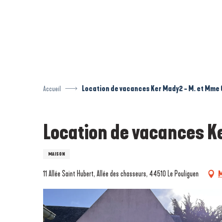
Aller
au
contenu
principal
Accueil
Location de vacances Ker Mady2 - M. et Mme
Location de vacances K
MAISON
11 Allée Saint Hubert, Allée des chasseurs, 44510 Le Pouliguen
M