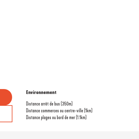
Environnement
Environnement
Distance arrêt de bus
(350m)
Distance commerces ou centre-ville
(1km)
Distance plages ou bord de mer
(1.1km)