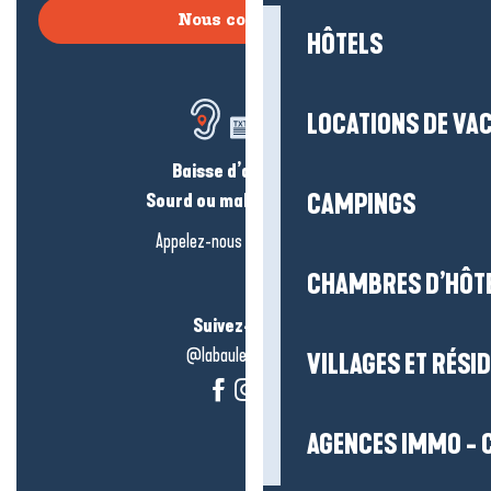
Nous contacter
HÔTELS
LOCATIONS DE VA
Baisse d’audition ?
Sourd ou malentendant ?
CAMPINGS
Appelez-nous en
cliquant-ici
CHAMBRES D’HÔT
Suivez-nous !
@labauleguérande
VILLAGES ET RÉS
AGENCES IMMO - 