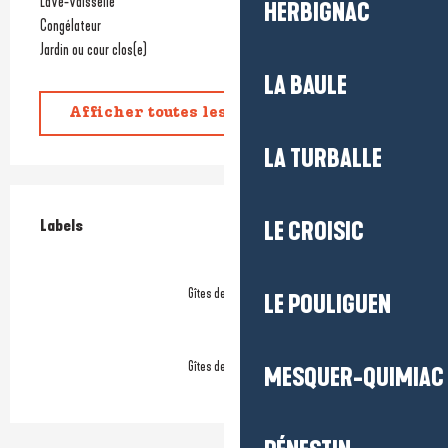
Lave-vaisselle
HERBIGNAC
Congélateur
Jardin ou cour clos(e)
LA BAULE
Afficher toutes les prestations
LA TURBALLE
Offres de prestations
Labels
Labels
LE CROISIC
Gîtes de France
LE POULIGUEN
Gîtes de France
MESQUER-QUIMIAC