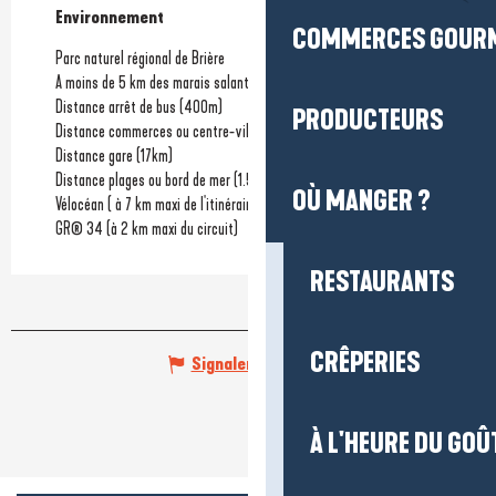
Environnement
Environnement
COMMERCES GOUR
Parc naturel régional de Brière
A moins de 5 km des marais salants
Distance arrêt de bus
(400m)
PRODUCTEURS
Distance commerces ou centre-ville
(1.2km)
Distance gare
(17km)
Distance plages ou bord de mer
(1.5km)
OÙ MANGER ?
Vélocéan ( à 7 km maxi de l'itinéraire)
GR® 34 (à 2 km maxi du circuit)
RESTAURANTS
CRÊPERIES
Signaler une erreur
À L'HEURE DU GOÛ