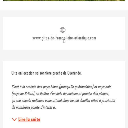
Ouverture et coordonnées
www.gites-de-france-loire-atlantique.com
Description
Gîte en location saisonnière proche de Guérande
.
C'est à la croisée des pays blanc (presqu'île guérandaise) et pays noir 
(pays de Brière), en lisière d'un bois de chênes et proche des plages, 
qu'une escale radieuse vous attend dans ce nid douillet situé à proximité 
de nombreux points d'intérêt à...
Lire la suite