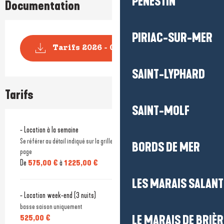
PÉNESTIN
Documentation
PIRIAC-SUR-MER
Tarifs 2026 - Gîte Le Mouet
SAINT-LYPHARD
Tarifs
SAINT-MOLF
- Location à la semaine
Se référer au détail indiqué sur la grille tarifaire 2026 en pièce jointe bas de
BORDS DE MER
page
De
575,00 €
à
1 225,00 €
LES MARAIS SALAN
- Location week-end (3 nuits)
basse saison uniquement
525,00 €
LE MARAIS DE BRIÈR