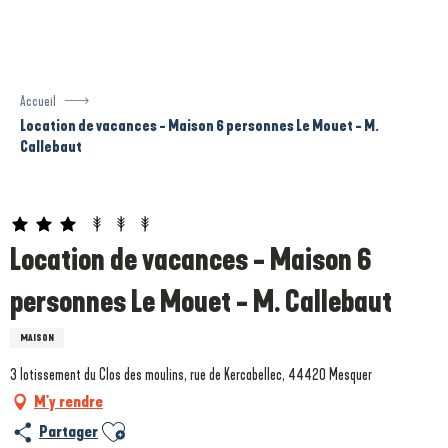
Aller
au
contenu
principal
Accueil
Location de vacances - Maison 6 personnes Le Mouet - M.
Callebaut
Prestataire engagé dans une démarche écoresponsable
Location de vacances - Maison 6
personnes Le Mouet - M. Callebaut
MAISON
3 lotissement du Clos des moulins, rue de Kercabellec, 44420 Mesquer
M'y rendre
Ajouter aux favoris
Partager