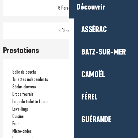
Découvrir
6 Personne(s)
ASSÉRAC
3 Chambre(s)
Prestations
BATZ-SUR-MER
Salle de douche
CAMOËL
Toilettes indépendants
Sèche-cheveux
Draps fournis
FÉREL
Linge de toilette fourni
Lave-linge
Cuisine
GUÉRANDE
Four
Micro-ondes