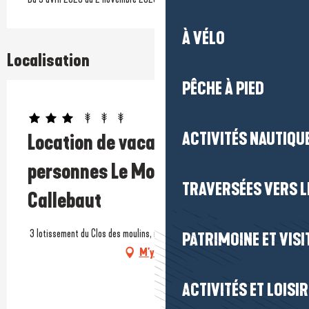
À VÉLO
Localisation
PÊCHE À PIED
Prestataire engagé dans une démarche écoresponsable
ACTIVITÉS NAUTIQUE
Location de vacances - Maison 6
personnes Le Mouet - M.
TRAVERSÉES VERS LE
Callebaut
3 lotissement du Clos des moulins, rue de Kercabellec, 44420 Mesquer
PATRIMOINE ET VISI
M'y rendre
ACTIVITÉS ET LOISI