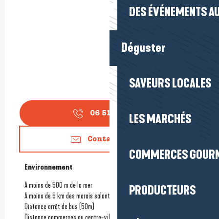
DES ÉVÉNEMENTS AU
Déguster
SAVEURS LOCALES
06 51 12 10
▒▒
LES MARCHÉS
Contactez-nous
COMMERCES GOUR
Environnement
Environnement
A moins de 500 m de la mer
PRODUCTEURS
A moins de 5 km des marais salants
Distance arrêt de bus
(50m)
Distance commerces ou centre-ville
(300m)