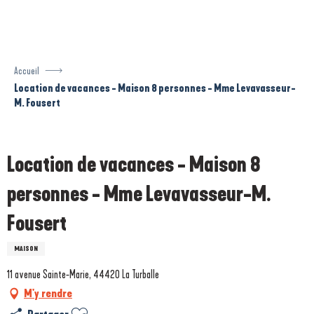
Aller
au
contenu
principal
Accueil
Location de vacances - Maison 8 personnes - Mme Levavasseur-
M. Fousert
Prestataire engagé dans une démarche écoresponsable
Location de vacances - Maison 8
personnes - Mme Levavasseur-M.
Fousert
MAISON
11 avenue Sainte-Marie, 44420 La Turballe
M'y rendre
Ajouter aux favoris