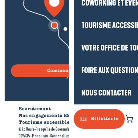
COWORKING ET ÉVÈ
TOURISME ACCESSI
VOTRE OFFICE DE T
FOIRE AUX QUESTIO
Comment venir ?
NOUS CONTACTER
Recrutement
Qui sommes-nous ?
Nos engagements RSE
Billetterie
Tourisme accessible
Brochures
-
-
© La Baule-Presqu’île de Guérande tourisme
Mentions légales
-
-
-
CGV/CPV
Plan du site
Gestion du consentement