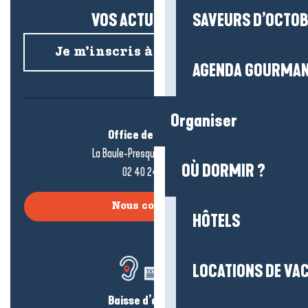
VOS ACTUS SALÉES !
SAVEURS D’OCTO
Je m’inscris à la newsletter
AGENDA GOURMA
Organiser
Office de tourisme
La Baule-Presqu’île de Guérande
OÙ DORMIR ?
02 40 24 34 44
Nous contacter
HÔTELS
LOCATIONS DE VA
Baisse d’audition ?