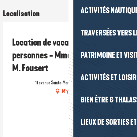
ACTIVITÉS NAUTIQUE
Localisation
TRAVERSÉES VERS LE
Prestataire engagé dans une démarche écoresponsable
Location de vacances - Maison 8
personnes - Mme Levavasseur-
PATRIMOINE ET VISI
M. Fousert
ACTIVITÉS ET LOISI
11 avenue Sainte-Marie, 44420 La Turballe
M'y rendre
BIEN ÊTRE & THALA
LIEUX DE SORTIES E