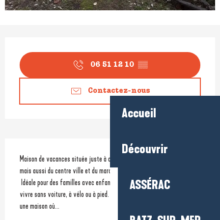
Ouverture et coordonnées
06 51 12 10
▒▒
Contactez-nous
Accueil
Description
Découvrir
Maison de vacances située juste à côté de la plage et du sentier côtier, 
mais aussi du centre ville et du marché tout en étant au calme.
 Idéale pour des familles avec enfants, mais aussi pour ceux qui veulent 
ASSÉRAC
vivre sans voiture, à vélo ou à pied. Un petit jardin plein de charme et 
une maison où...