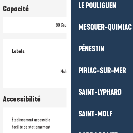
LE POULIGUEN
Capacité
80 Couvert(s)
MESQUER-QUIMIAC
Offres de prestations
PÉNESTIN
Labels
Labels
PIRIAC-SUR-MER
Michelin
SAINT-LYPHARD
Accessibilité
SAINT-MOLF
Établissement accessible
Facilité de stationnement