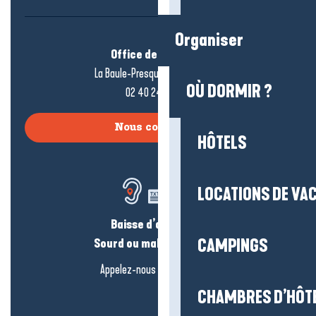
Organiser
Office de tourisme
La Baule-Presqu’île de Guérande
OÙ DORMIR ?
02 40 24 34 44
Nous contacter
HÔTELS
LOCATIONS DE VA
Baisse d’audition ?
Sourd ou malentendant ?
CAMPINGS
Appelez-nous en
cliquant-ici
CHAMBRES D’HÔT