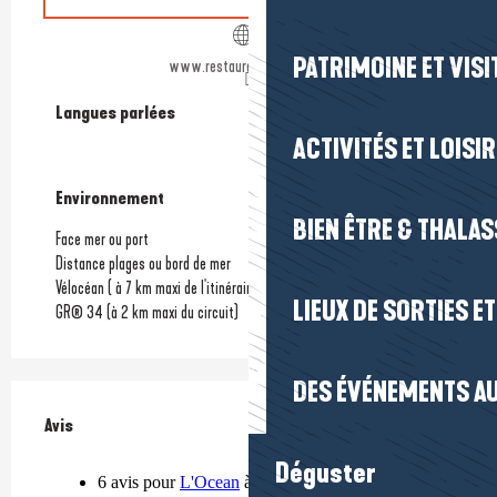
PATRIMOINE ET VISI
www.restaurantlocean.com
Langues parlées
Langues parlées
ACTIVITÉS ET LOISI
Environnement
Environnement
BIEN ÊTRE & THALA
Face mer ou port
Distance plages ou bord de mer
Vélocéan ( à 7 km maxi de l'itinéraire)
LIEUX DE SORTIES E
GR® 34 (à 2 km maxi du circuit)
DES ÉVÉNEMENTS AU
Avis
Avis
Déguster