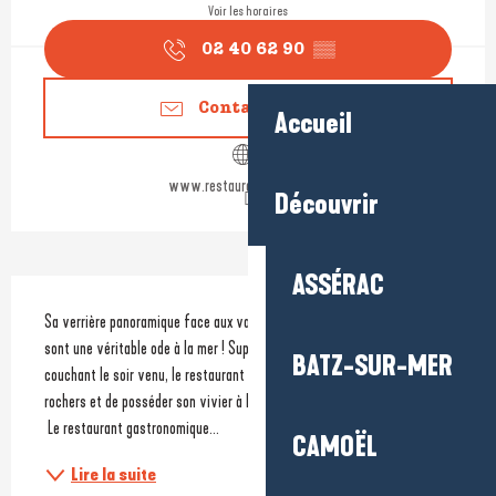
Voir les horaires
02 40 62 90
▒▒
Contactez-nous
Accueil
www.restaurantlocean.com
Découvrir
ASSÉRAC
Description
Sa verrière panoramique face aux vagues et sa table gastronomique 
sont une véritable ode à la mer ! Superbement illuminé par le soleil 
BATZ-SUR-MER
couchant le soir venu, le restaurant s'offre le luxe de se poser sur les 
rochers et de posséder son vivier à langoustes et crustacés.
 Le restaurant gastronomique...
CAMOËL
Lire la suite