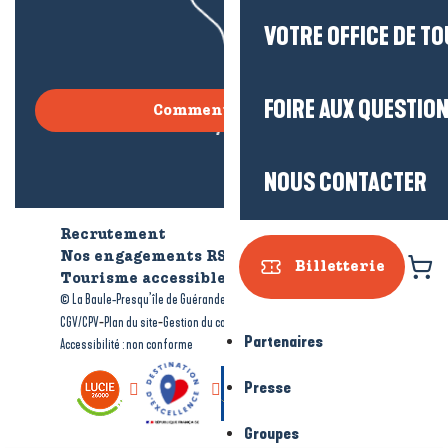
VOTRE OFFICE DE T
FOIRE AUX QUESTIO
Comment venir ?
NOUS CONTACTER
Recrutement
Qui sommes-nous ?
Nos engagements RSE
Billetterie
Tourisme accessible
Brochures
-
-
© La Baule-Presqu’île de Guérande tourisme
Mentions légales
-
-
-
CGV/CPV
Plan du site
Gestion du consentement
Partenaires
Accessibilité : non conforme
Presse
Groupes