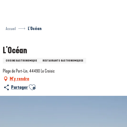
Aller
au
contenu
principal
Accueil
L'Océan
L'Océan
CUISINE GASTRONOMIQUE
RESTAURANTS GASTRONOMIQUES
Plage de Port-Lin, 44490 Le Croisic
M'y rendre
Ajouter aux favoris
Partager