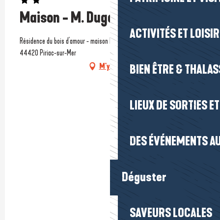
Maison - M. Dugast
ACTIVITÉS ET LOISI
Résidence du bois d'amour - maison N° 18, 21 Rue de Châtousseau,
44420 Piriac-sur-Mer
M'y rendre
BIEN ÊTRE & THALA
LIEUX DE SORTIES E
DES ÉVÉNEMENTS AU
Déguster
SAVEURS LOCALES