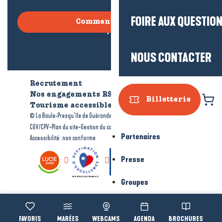
FOIRE AUX QUESTIO
Comment venir ?
NOUS CONTACTER
Recrutement
Qui sommes-nous ?
Nos engagements RSE
Billetterie
Tourisme accessible
Brochures
-
-
© La Baule-Presqu’île de Guérande tourisme
Mentions légales
-
-
-
CGV/CPV
Plan du site
Gestion du consentement
Partenaires
Accessibilité : non conforme
Presse
Groupes
Voir les favoris
MARÉES
WEBCAMS
AGENDA
BROCHURES