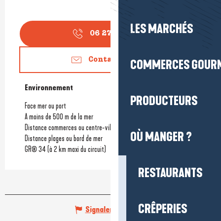
LES MARCHÉS
06 27 34 12
▒▒
Contactez-nous
COMMERCES GOUR
Environnement
Environnement
PRODUCTEURS
Face mer ou port
A moins de 500 m de la mer
Distance commerces ou centre-ville
(800m)
OÙ MANGER ?
Distance plages ou bord de mer
GR® 34 (à 2 km maxi du circuit)
RESTAURANTS
CRÊPERIES
Signaler une erreur