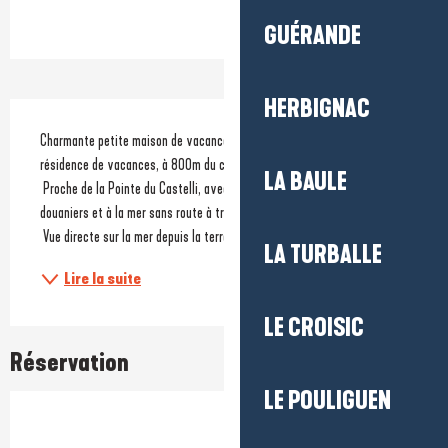
Ouverture et coordonnées
GUÉRANDE
HERBIGNAC
Description
Charmante petite maison de vacances, face à la mer, située dans une 
résidence de vacances, à 800m du centre de Piriac-sur-Mer.
LA BAULE
 Proche de la Pointe du Castelli, avec un accès direct au sentier des 
douaniers et à la mer sans route à traverser.
 Vue directe sur la mer depuis la terrasse et proche de la...
LA TURBALLE
Lire la suite
LE CROISIC
Réservation
LE POULIGUEN