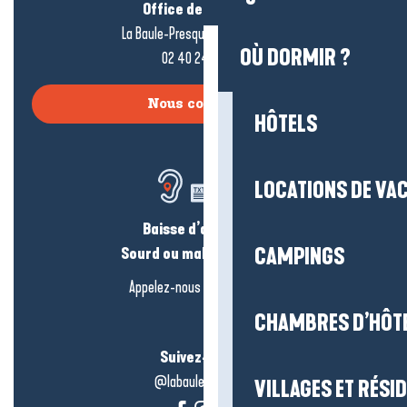
Office de tourisme
La Baule-Presqu’île de Guérande
OÙ DORMIR ?
02 40 24 34 44
Nous contacter
HÔTELS
LOCATIONS DE VA
Baisse d’audition ?
Sourd ou malentendant ?
CAMPINGS
Appelez-nous en
cliquant-ici
CHAMBRES D’HÔT
Suivez-nous !
@labauleguérande
VILLAGES ET RÉS