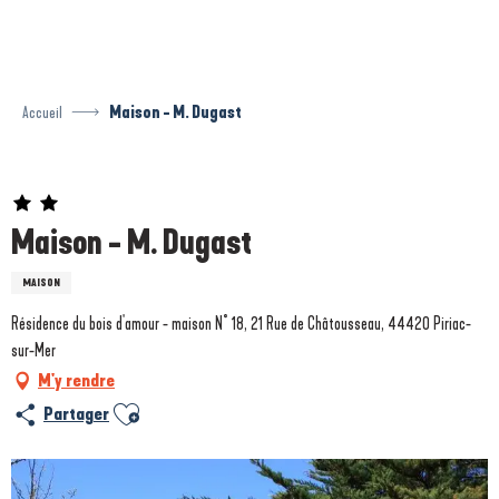
Aller
au
contenu
principal
Accueil
Maison - M. Dugast
Prestataire engagé dans une démarche écoresponsable
Maison - M. Dugast
MAISON
Résidence du bois d'amour - maison N° 18, 21 Rue de Châtousseau, 44420 Piriac-
sur-Mer
M'y rendre
Ajouter aux favoris
Partager