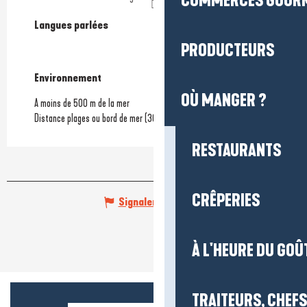
COMMERCES GOUR
Langues parlées
Langues parlées
PRODUCTEURS
Environnement
Environnement
OÙ MANGER ?
A moins de 500 m de la mer
Distance plages ou bord de mer
(300m)
RESTAURANTS
CRÊPERIES
Signaler une erreur
À L'HEURE DU GOÛ
TRAITEURS, CHEFS