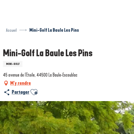
Aller
au
contenu
principal
Accueil
Mini-Golf La Baule Les Pins
Mini-Golf La Baule Les Pins
MINI-GOLF
45 avenue de l'Etoile, 44500 La Baule-Escoublac
M'y rendre
Ajouter aux favoris
Partager