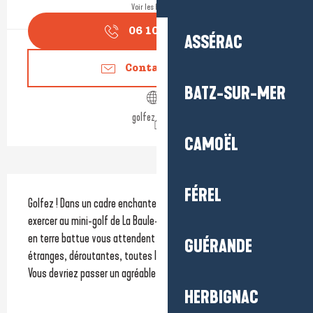
Voir les horaires
06 10 11 92
▒▒
ASSÉRAC
Contactez-nous
BATZ-SUR-MER
golfez.free.fr
CAMOËL
Description
FÉREL
Golfez ! Dans un cadre enchanteur et entretenu, venez-vous 
exercer au mini-golf de La Baule-Les- Pins. 18 magnifiques trous 
en terre battue vous attendent à l’ombre des pins. Drôles, 
GUÉRANDE
étranges, déroutantes, toutes les pistes sont différentes. 
Vous devriez passer un agréable moment ludique !
HERBIGNAC