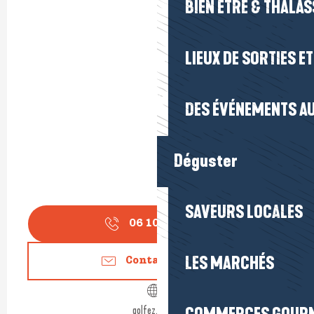
BIEN ÊTRE & THALA
LIEUX DE SORTIES E
DES ÉVÉNEMENTS AU
Déguster
SAVEURS LOCALES
06 10 11 92
▒▒
LES MARCHÉS
Contactez-nous
golfez.free.fr