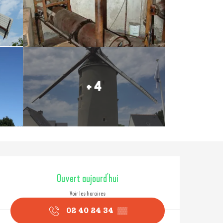
+ 4
Ouverture et coordonné
Ouvert aujourd'hui
Voir les horaires
02 40 24 34
▒▒