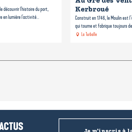
Au Gré des Vent
 découvrir l'histoire du port,
Kerbroué
 en lumière l'activité...
Construit en 1746, le Moulin est 
qui tourne et fabrique toujours de l
La Turballe
 ACTUS
Je m’inscris à l