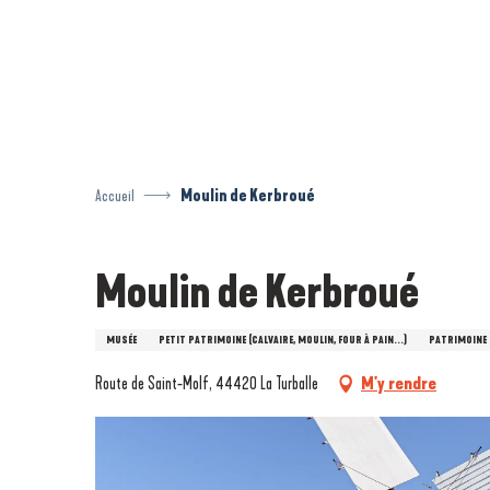
Aller
au
contenu
principal
Accueil
Moulin de Kerbroué
Moulin de Kerbroué
MUSÉE
PETIT PATRIMOINE (CALVAIRE, MOULIN, FOUR À PAIN...)
PATRIMOINE 
Route de Saint-Molf, 44420 La Turballe
M'y rendre