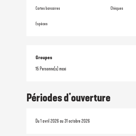
Cartes bancaires
Chèques
Espèces
Groupes
Groupes
15 Personne(s) maxi
Périodes d'ouverture
Du 1 avril 2026 au 31 octobre 2026