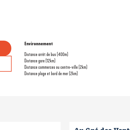
Environnement
Environnement
Distance arrêt de bus
(400m)
Distance gare
(12km)
Distance commerces ou centre-ville
(2km)
Distance plage et bord de mer
(2km)