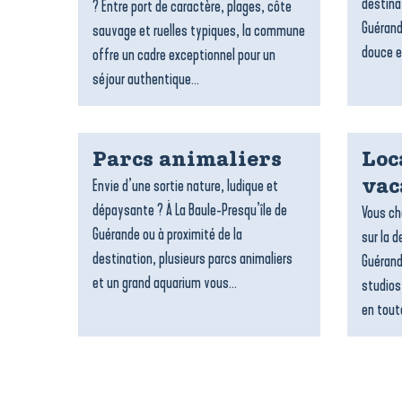
destina
? Entre port de caractère, plages, côte
Guérand
sauvage et ruelles typiques, la commune
douce e
offre un cadre exceptionnel pour un
séjour authentique...
Parcs animaliers
Loc
Envie d’une sortie nature, ludique et
vac
dépaysante ? À La Baule-Presqu’île de
Vous ch
Guérande ou à proximité de la
sur la d
destination, plusieurs parcs animaliers
Guérand
et un grand aquarium vous...
studios
en toute