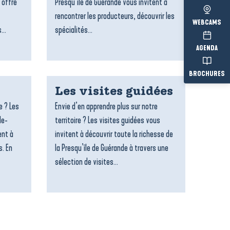
 offre
Presqu’île de Guérande vous invitent à
rencontrer les producteurs, découvrir les
WEBCAMS
...
spécialités...
AGENDA
BROCHURES
Les visites guidées
e ? Les
Envie d’en apprendre plus sur notre
le-
territoire ? Les visites guidées vous
ent à
invitent à découvrir toute la richesse de
s. En
la Presqu’île de Guérande à travers une
sélection de visites...