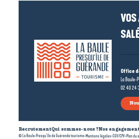
VOS
SALÉ
Office 
La Baule-P
02 40 24 
Nou
Recrutement
Qui sommes-nous ?
Nos engagement
-
-
-
© La Baule-Presqu’île de Guérande tourisme
Mentions légales
CGV/CPV
Plan du s