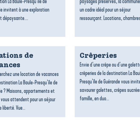
tion La Baule-Presqu’île de
paysages préservés, la commune
e invitent à une exploration
un cadre idéal pour un séjour
t dépaysante....
ressourçant. Locations, chambres
ations de
Crêperies
Envie d’une crêpe ou d’une galett
ances
crêperies de la destination La Bau
erchez une location de vacances
Presqu’île de Guérande vous invit
estination La Baule-Presqu’île de
savourer galettes, crêpes sucrée
e ? Maisons, appartements et
famille, en duo...
 vous attendent pour un séjour
 liberté. Vue...