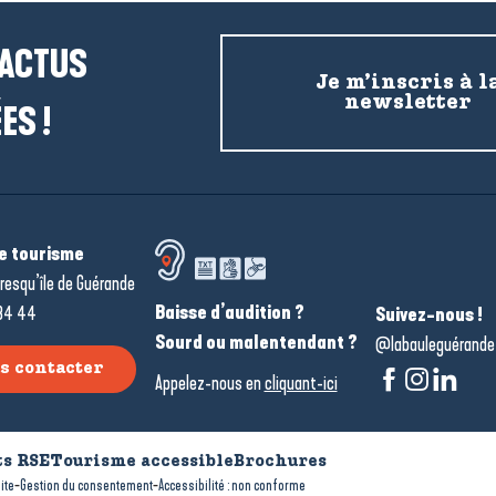
 ACTUS
Je m’inscris à l
newsletter
ES !
de tourisme
resqu’île de Guérande
Baisse d’audition ?
34 44
Suivez-nous !
Sourd ou malentendant ?
@labauleguérande
s contacter
Appelez-nous en
cliquant-ici
s RSE
Tourisme accessible
Brochures
-
-
ite
Gestion du consentement
Accessibilité : non conforme