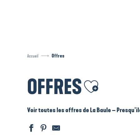
Aller
au
contenu
principal
Accueil
Offres
OFFRES
Ajouter aux favoris
Voir toutes les offres de La Baule – Presqu’i