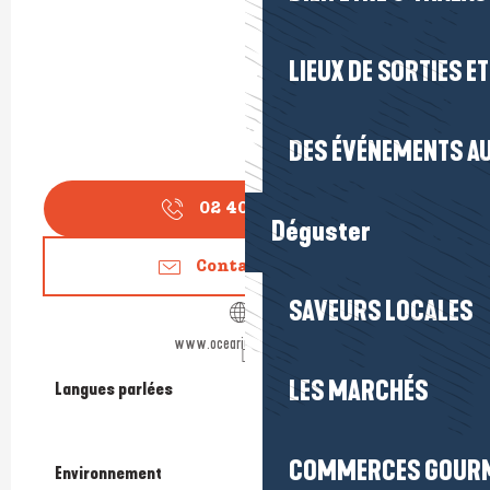
LIEUX DE SORTIES E
DES ÉVÉNEMENTS AU
02 40 23 02
▒▒
Déguster
Contactez-nous
SAVEURS LOCALES
www.ocearium-croisic.fr
LES MARCHÉS
Langues parlées
Langues parlées
COMMERCES GOUR
Environnement
Environnement