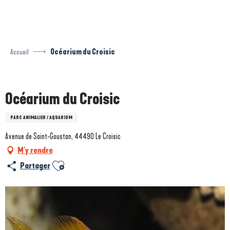
Aller
au
contenu
principal
Accueil
Océarium du Croisic
Prestataire engagé dans une démarche environnementale
Océarium du Croisic
PARC ANIMALIER / AQUARIUM
Avenue de Saint-Goustan, 44490 Le Croisic
M'y rendre
Ajouter aux favoris
Partager