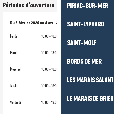
Périodes d'ouverture
PIRIAC-SUR-MER
Du
Du
8 février 2026
8 février 2026
au
au
4 avril 2026
4 avril 2026
SAINT-LYPHARD
Lundi
10:00 - 18:00
SAINT-MOLF
Mardi
10:00 - 18:00
BORDS DE MER
Mercredi
10:00 - 18:00
LES MARAIS SALAN
Jeudi
10:00 - 18:00
LE MARAIS DE BRIÈR
Vendredi
10:00 - 18:00