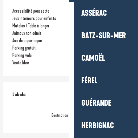
Accessibilité poussette
ASSÉRAC
Jeux intérieurs pour enfants
Matelas / Table à langer
Animaux non admis
BATZ-SUR-MER
Aire de pique-nique
Parking gratuit
Parking vélo
CAMOËL
Visite libre
FÉREL
Offres de prestations
Labels
Labels
GUÉRANDE
Destination d'Excellence
HERBIGNAC