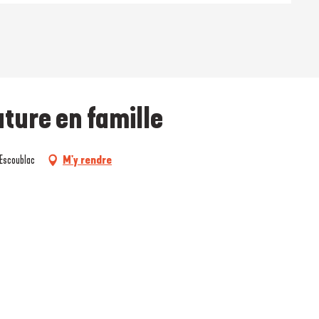
ature en famille
-Escoublac
M'y rendre