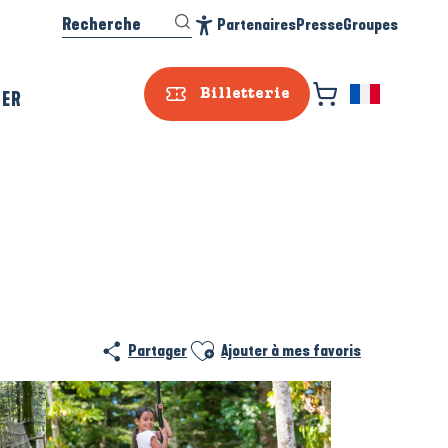
Recherche
Partenaires
Presse
Groupes
Accessibilité
SER
Billetterie
Ajouter aux favoris
Partager
Ajouter à mes favoris