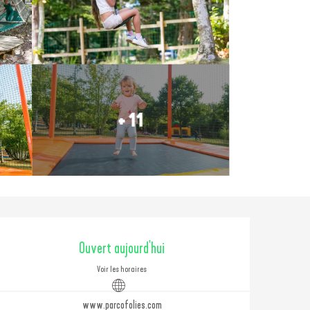
+ 11
Ouverture et coordonné
Ouvert aujourd'hui
Voir les horaires
www.parcofolies.com