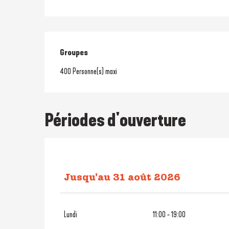
Groupes
Groupes
400 Personne(s) maxi
Périodes d'ouverture
Jusqu'au
31 août 2026
Du
4 avril 2026
au
30 avril 20
Lundi
11:00 - 19:00