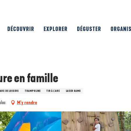
DÉCOUVRIR
EXPLORER
DÉGUSTER
ORGANI
ure en famille
ARC DE LOISIRS
TRAMPOLINE
TIR À L'ARC
LASER GAME
blac
M'y rendre