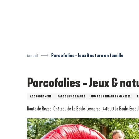
Aller
au
contenu
principal
Accueil
Parcofolies - Jeux & nature en famille
Parcofolies - Jeux & nat
ACCROBRANCHE
PARCOURS DE SANTÉ
JEUX POUR ENFANTS / MANÈGES
P
Route de Rezac, Château de La Baule-Lesnerac, 44500 La Baule-Escou