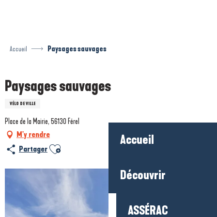
Aller
au
contenu
principal
Accueil
Paysages sauvages
Paysages sauvages
VÉLO DE VILLE
Place de la Mairie, 56130 Férel
M'y rendre
Accueil
Ajouter aux favoris
Partager
Découvrir
ASSÉRAC