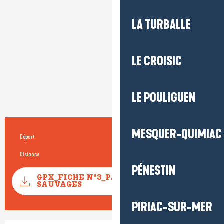
LA TURBALLE
LE CROISIC
LE POULIGUEN
MESQUER-QUIMIAC
Départ
Férel
Informations pratiques
Distance
13.2 km
PÉNESTIN
Documentation
GPX_FICHE N°3_PAYSAGES
SECTIONS
SAUVAGES
PIRIAC-SUR-MER