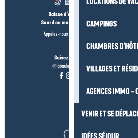
LOCATIONS DE VA
Baisse d’audition ?
Sourd ou malentendant ?
CAMPINGS
Appelez-nous en
cliquant-ici
CHAMBRES D’HÔT
Suivez-nous !
@labauleguérande
VILLAGES ET RÉS
AGENCES IMMO - 
VENIR ET SE DÉPLAC
IDÉES SÉJOUR