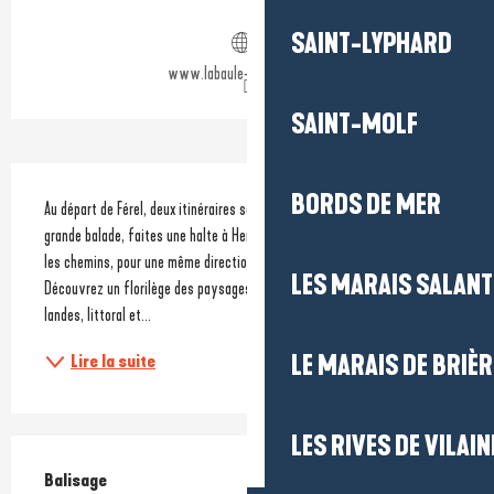
Ouverture et coordonnées
SAINT-LYPHARD
www.labaule-guerande.com
SAINT-MOLF
Description
BORDS DE MER
Au départ de Férel, deux itinéraires sont possibles. Envie d’une plus 
grande balade, faites une halte à Herbignac, ou bien, coupez à travers 
les chemins, pour une même direction : la Pointe de Pen Bé à Assérac. 
LES MARAIS SALAN
Découvrez un florilège des paysages : villages et bocages, dunes et 
landes, littoral et...
LE MARAIS DE BRIÈR
Lire la suite
LES RIVES DE VILAIN
Balisage