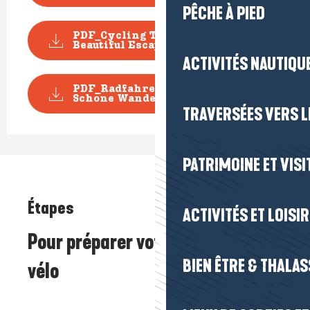
PÊCHE À PIED
PDF_Cycling Topoguide
Beautiful Escape_File n°3...
ACTIVITÉS NAUTIQUE
PDF_Radfahren Topoguide
Schone Wanderausfluge_D...
TRAVERSÉES VERS LE
PATRIMOINE ET VISI
Étapes
ACTIVITÉS ET LOISI
Pour préparer votre itinéraire
BIEN ÊTRE & THALA
vélo