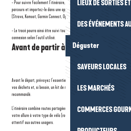
LIEUX DE SORTIES E
- Pour suivre facilement l’itinéraire, téléchargez le fichier GPX du
parcours et importez-le dans une application ou un compteur compatible
(Strava, Komoot, Garmin Connect, OpenRunner…).
DES ÉVÉNEMENTS AU
- Le tracé pourra ainsi être suivi tout au long de la balade, même sans
connexion selon l’outil utilisé.
Déguster
Avant de partir à vélo
SAVEURS LOCALES
Avant le départ, prévoyez l’essentiel : de l’eau, un en-cas, un sac pour
LES MARCHÉS
vos déchets et, si besoin, un kit de réparation. Le casque est fortement
recommandé.
COMMERCES GOUR
L’itinéraire combine routes partagées, voies vertes et chemins. Adaptez
votre allure à votre type de vélo (route, VTT ou gravel) et restez
attentif aux autres usagers.