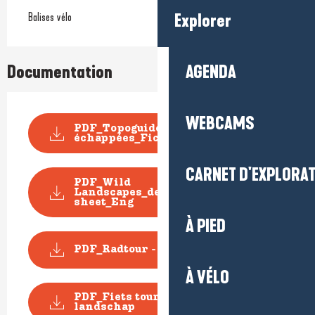
Explorer
Balises vélo
AGENDA
Documentation
WEBCAMS
PDF_Topoguide VELO Les Belles
échappées_Fiche n...
CARNET D'EXPLORA
PDF_Wild
Landscapes_descriptive
sheet_Eng
À PIED
PDF_Radtour - Natur pur
À VÉLO
PDF_Fiets tour - Een ongerept
landschap