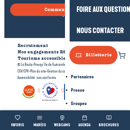
FOIRE AUX QUESTIO
Comment venir ?
NOUS CONTACTER
Recrutement
Qui sommes-nous ?
Nos engagements RSE
Billetterie
Tourisme accessible
Brochures
-
-
© La Baule-Presqu’île de Guérande tourisme
Mentions légales
-
-
-
CGV/CPV
Plan du site
Gestion du consentement
Partenaires
Accessibilité : non conforme
Presse
Groupes
Voir les favoris
MARÉES
WEBCAMS
AGENDA
BROCHURES
Accessibi
Recherche