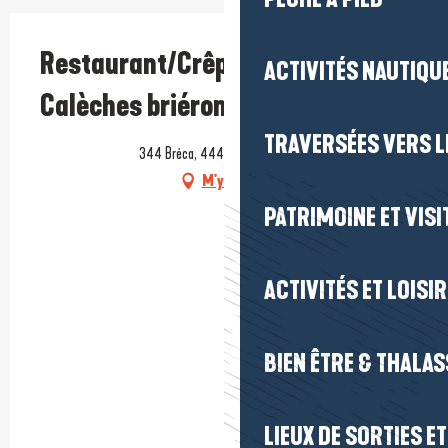
Restaurant/Crêperie Les
ACTIVITÉS NAUTIQUE
Calèches briéronnes
TRAVERSÉES VERS LE
344 Bréca, 44410 Saint-Lyphard
M'y rendre
PATRIMOINE ET VISI
ACTIVITÉS ET LOISI
BIEN ÊTRE & THALA
LIEUX DE SORTIES E