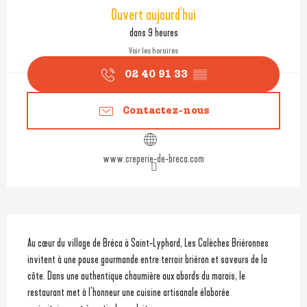
Ouverture et coordonnées
Ouvert aujourd'hui
dans 9 heures
Voir les horaires
02 40 91 33
▒▒
Contactez-nous
www.creperie-de-breca.com
Description
Au cœur du village de Bréca à Saint-Lyphard, Les Calèches Briéronnes 
invitent à une pause gourmande entre terroir briéron et saveurs de la 
côte. Dans une authentique chaumière aux abords du marais, le 
restaurant met à l’honneur une cuisine artisanale élaborée 