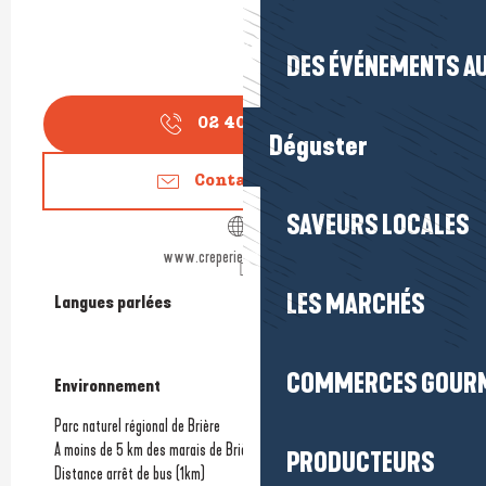
DES ÉVÉNEMENTS AU
02 40 91 33
▒▒
Déguster
Contactez-nous
SAVEURS LOCALES
www.creperie-de-breca.com
LES MARCHÉS
Langues parlées
Langues parlées
COMMERCES GOUR
Environnement
Environnement
Parc naturel régional de Brière
A moins de 5 km des marais de Brière
PRODUCTEURS
Distance arrêt de bus
(1km)