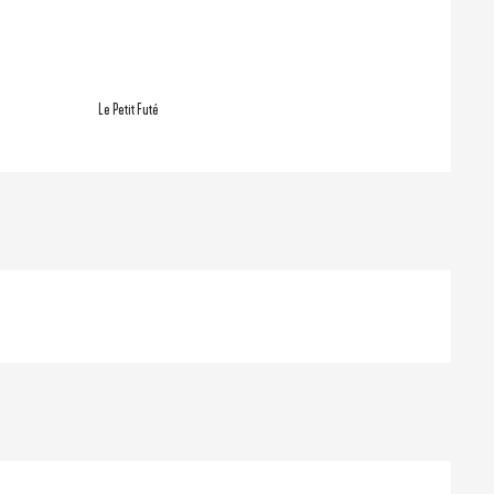
ons
Le Petit Futé