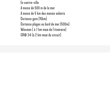
En centre-ville
A moins de 500 m de la mer
A moins de 5 km des marais salants
Distance gare
(15km)
Distance plages ou bord de mer
(500m)
Vélocéan ( à 7 km maxi de l'itinéraire)
GR® 34 (à 2 km maxi du circuit)