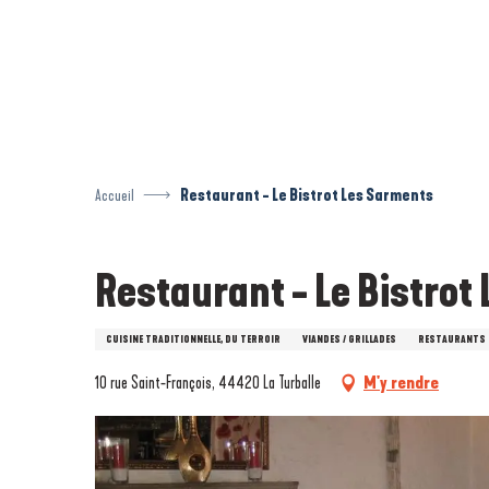
Aller
au
contenu
principal
Accueil
Restaurant - Le Bistrot Les Sarments
Restaurant - Le Bistrot
CUISINE TRADITIONNELLE, DU TERROIR
VIANDES / GRILLADES
RESTAURANTS 
10 rue Saint-François, 44420 La Turballe
M'y rendre