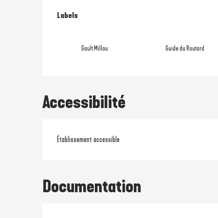
Offres de prestati
Labels
Labels
Gault Millau
Guide du Routard
Accessibilité
Établissement accessible
Documentation