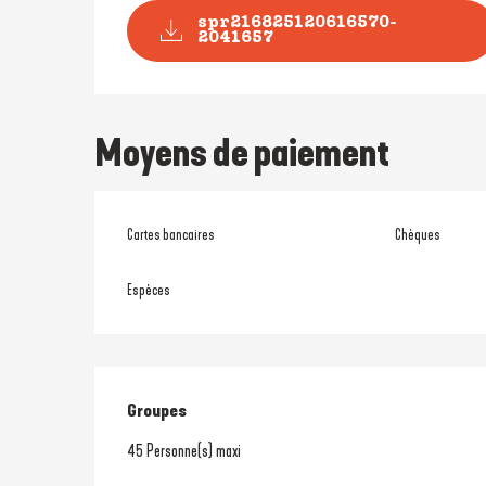
spr216825120616570-
2041657
Moyens de paiement
Cartes bancaires
Chèques
Espèces
Groupes
Groupes
45 Personne(s) maxi