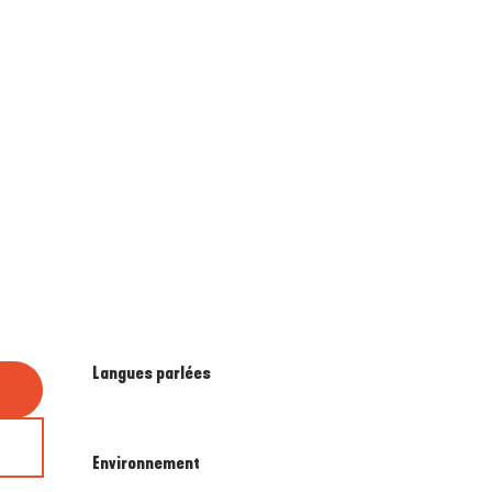
Langues parlées
Langues parlées
Environnement
Environnement