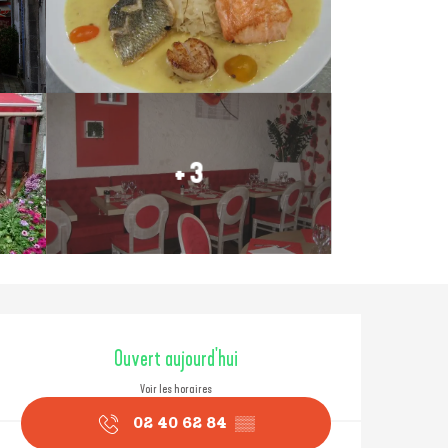
+ 3
Ouverture et coordonné
Ouvert aujourd'hui
Voir les horaires
02 40 62 84
▒▒