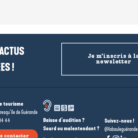
 ACTUS
Je m’inscris à l
newsletter
ES !
de tourisme
resqu’île de Guérande
Baisse d’audition ?
34 44
Suivez-nous !
Sourd ou malentendant ?
@labauleguérande
s contacter