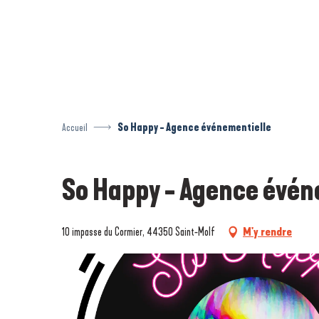
Aller
au
contenu
principal
Accueil
So Happy - Agence événementielle
So Happy - Agence évén
10 impasse du Cormier, 44350 Saint-Molf
M'y rendre