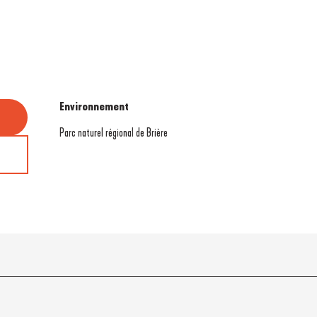
Environnement
Environnement
Parc naturel régional de Brière