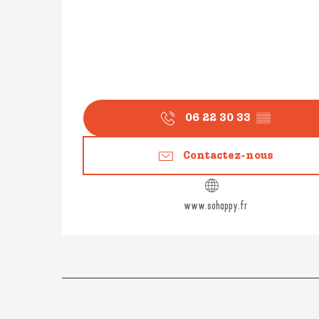
06 22 30 33
▒▒
Contactez-nous
www.sohappy.fr