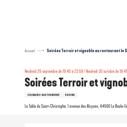
Aller
au
contenu
principal
Accueil
Soirées Terroir et vignoble au restaurant le
Vendredi 25 septembre de 19:45 à 23:59 / Vendredi 30 octobre de 19:45 
Soirées Terroir et vigno
CULINAIRE / GASTRONOMIE
CUISINE
La Table du Saint-Christophe, 1 avenue des Alcyons, 44500 La Baule-E