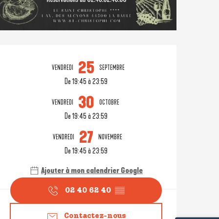
Ouverture et coordonné
25
VENDREDI
SEPTEMBRE
De 19:45 à 23:59
30
VENDREDI
OCTOBRE
De 19:45 à 23:59
27
VENDREDI
NOVEMBRE
De 19:45 à 23:59
Ajouter à mon calendrier Google
02 40 62 40
▒▒
Contactez-nous