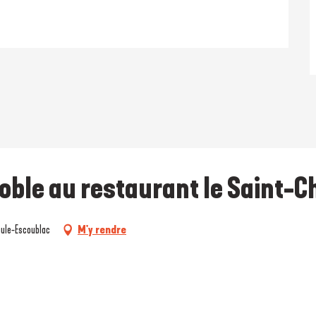
noble au restaurant le Saint-
aule-Escoublac
M'y rendre