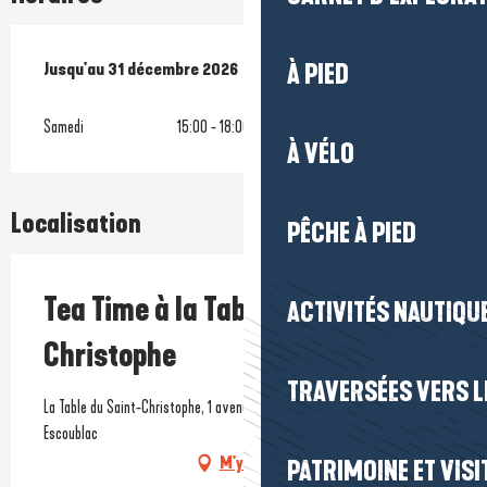
Du
Jusqu'au
4 juin 2026
31 décembre 2026
au
31 décembre 2026
À PIED
Samedi
15:00 - 18:00
À VÉLO
Localisation
PÊCHE À PIED
Tea Time à la Table du Saint-
ACTIVITÉS NAUTIQUE
Christophe
TRAVERSÉES VERS LE
La Table du Saint-Christophe, 1 avenue des Alcyons, 44500 La Baule-
Escoublac
M'y rendre
PATRIMOINE ET VISI