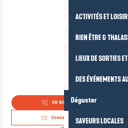
ACTIVITÉS ET LOISI
BIEN ÊTRE & THALA
LIEUX DE SORTIES E
DES ÉVÉNEMENTS AU
Déguster
02 40 62 40
▒▒
Contactez-nous
SAVEURS LOCALES