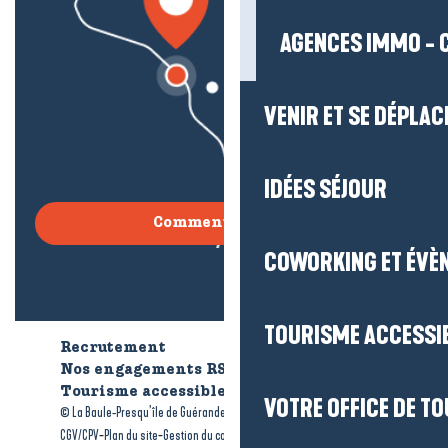
AGENCES IMMO - 
VENIR ET SE DÉPLAC
IDÉES SÉJOUR
Comment venir ?
COWORKING ET ÉVÈ
TOURISME ACCESSI
Recrutement
Qui sommes-nous ?
Nos engagements RSE
Tourisme accessible
Brochures
VOTRE OFFICE DE T
-
-
© La Baule-Presqu’île de Guérande tourisme
Mentions légales
-
-
-
CGV/CPV
Plan du site
Gestion du consentement