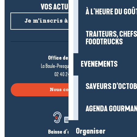
VOS ACTUS SALÉES !
À L'HEURE DU GOÛ
Je m’inscris à la newsletter
TRAITEURS, CHEFS
FOODTRUCKS
Office de tourisme
EVENEMENTS
La Baule-Presqu’île de Guérande
02 40 24 34 44
SAVEURS D’OCTO
Nous contacter
AGENDA GOURMA
Organiser
Baisse d’audition ?