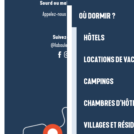
Sourd ou malentendant ?
Appelez-nous en
cliquant-ici
OÙ DORMIR ?
HÔTELS
Suivez-nous !
@labauleguérande
LOCATIONS DE VA
CAMPINGS
CHAMBRES D’HÔT
VILLAGES ET RÉS