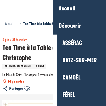
Aller
Accueil
au
contenu
principal
Accueil
Tea Time à la Table du Saint-Christophe
Découvrir
4 juin > 31 décembre
ASSÉRAC
Tea Time à la Table du Saint-
Christophe
BATZ-SUR-MER
CULINAIRE / GASTRONOMIE
CUISINE
La Table du Saint-Christophe, 1 avenue des Alcyons, 44500 La Baule-Escoublac
CAMOËL
M'y rendre
Ajouter aux favoris
Partager
FÉREL