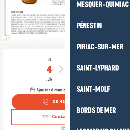
MESQUER-QUIMIAC
PÉNESTIN
PIRIAC-SUR-MER
Ouverture et coordonnées
DU
AU
4
31
SAINT-LYPHARD
JUIN
DÉCEMBRE
SAINT-MOLF
Ajouter à mon calendrier Google
02 40 62 40
▒▒
BORDS DE MER
Contactez-nous