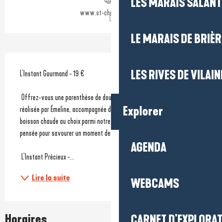
LES MARAIS SALAN
www.st-christophe.com
LE MARAIS DE BRIÈR
Description
LES RIVES DE VILAIN
L’Instant Gourmand - 19 €
 Offrez-vous une parenthèse de douceur avec une pâtisserie maison 
Explorer
réalisée par Émeline, accompagnée d’un rafraîchissement ou d’une 
boisson chaude au choix parmi notre carte. Une formule gourmande 
pensée pour savourer un moment de détente et de plaisir.
AGENDA
 L’Instant Précieux -...
Lire la suite
WEBCAMS
Horaires
CARNET D'EXPLORA