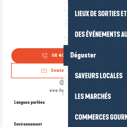
LIEUX DE SORTIES E
DES ÉVÉNEMENTS AU
Déguster
02 40 61 89
▒▒
Contactez-nous
SAVEURS LOCALES
www.thalasso.com
LES MARCHÉS
Langues parlées
Langues parlées
COMMERCES GOUR
Environnement
Environnement