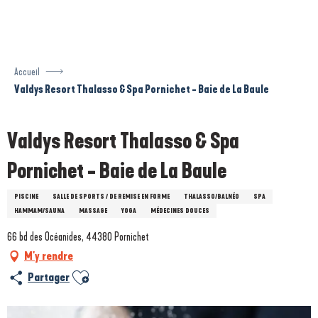
Aller
au
contenu
principal
Accueil
Valdys Resort Thalasso & Spa Pornichet - Baie de La Baule
Valdys Resort Thalasso & Spa
Pornichet - Baie de La Baule
PISCINE
SALLE DE SPORTS / DE REMISE EN FORME
THALASSO/BALNÉO
SPA
HAMMAM/SAUNA
MASSAGE
YOGA
MÉDECINES DOUCES
66 bd des Océanides, 44380 Pornichet
M'y rendre
Ajouter aux favoris
Partager