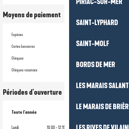
PIRIAC-SUR-MER
Moyens de paiement
SAINT-LYPHARD
Espèces
SAINT-MOLF
Cartes bancaires
Chèques
BORDS DE MER
Chèques vacances
LES MARAIS SALAN
Périodes d'ouverture
LE MARAIS DE BRIÈR
Toute l'année
Toute l'année
LES RIVES DE VILAIN
Lundi
10:00 - 12:15
17:00 - 18:45