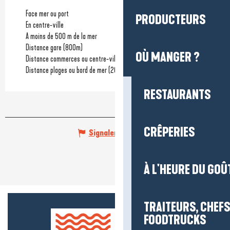
Face mer ou port
PRODUCTEURS
En centre-ville
A moins de 500 m de la mer
Distance gare
(800m)
OÙ MANGER ?
Distance commerces ou centre-ville
(700m)
Distance plages ou bord de mer
(200m)
RESTAURANTS
CRÊPERIES
Signaler une erreur
À L'HEURE DU GOÛ
TRAITEURS, CHEFS
FOODTRUCKS