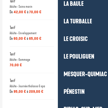
Tarif
LA BAULE
Adulte - Soins marin
De
42,00 €
à
70,00 €
LA TURBALLE
Tarif
Adulte - Enveloppement
LE CROISIC
De
60,00 €
à
65,00 €
Tarif
LE POULIGUEN
Adulte - Gommage
70,00 €
MESQUER-QUIMIAC
Tarif
Adulte - Journée thalasso & spa
PÉNESTIN
De
95,00 €
à
209,00 €