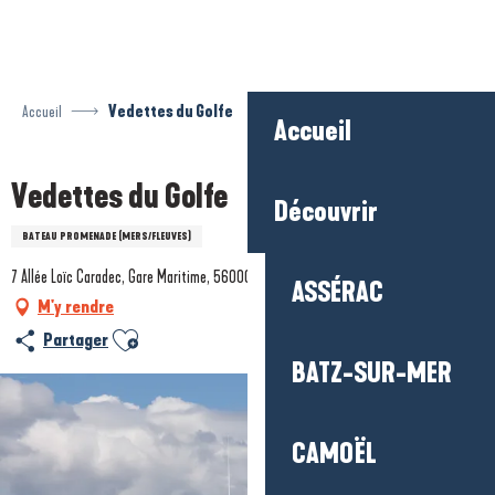
Aller
au
contenu
principal
Accueil
Vedettes du Golfe
Accueil
Vedettes du Golfe
Découvrir
BATEAU PROMENADE (MERS/FLEUVES)
7 Allée Loïc Caradec, Gare Maritime, 56000 Vannes
ASSÉRAC
M'y rendre
Ajouter aux favoris
Partager
BATZ-SUR-MER
CAMOËL