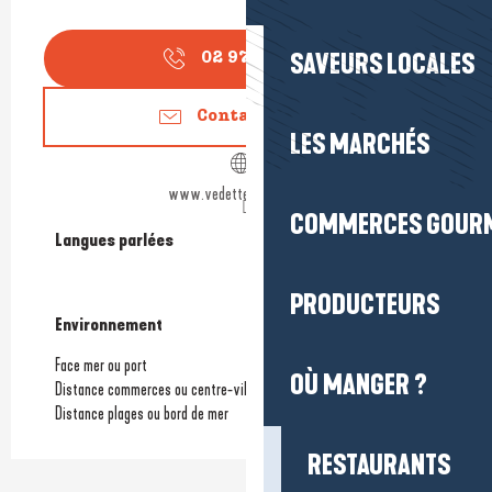
SAVEURS LOCALES
02 97 63 15
▒▒
Contactez-nous
LES MARCHÉS
www.vedettes-du-golfe.fr
COMMERCES GOUR
Langues parlées
Langues parlées
PRODUCTEURS
Environnement
Environnement
Face mer ou port
OÙ MANGER ?
Distance commerces ou centre-ville
(3km)
Distance plages ou bord de mer
RESTAURANTS