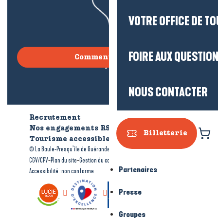
VOTRE OFFICE DE T
FOIRE AUX QUESTIO
Comment venir ?
NOUS CONTACTER
Recrutement
Qui sommes-nous ?
Nos engagements RSE
Billetterie
Tourisme accessible
Brochures
-
-
© La Baule-Presqu’île de Guérande tourisme
Mentions légales
-
-
-
CGV/CPV
Plan du site
Gestion du consentement
Partenaires
Accessibilité : non conforme
Presse
Groupes