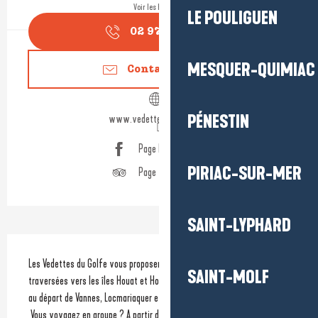
Voir les horaires
LE POULIGUEN
02 97 63 15
▒▒
MESQUER-QUIMIAC
Contactez-nous
PÉNESTIN
www.vedettes-du-golfe.fr
Page Facebook
PIRIAC-SUR-MER
Page Tripadvisor
SAINT-LYPHARD
Description
Les Vedettes du Golfe vous proposent d'avril à septembre des 
SAINT-MOLF
traversées vers les îles Houat et Hoedic avec des escales confortables, 
au départ de Vannes, Locmariaquer et Port-Navalo. 
 Vous voyagez en groupe ? A partir de 20 personnes, partez à la 