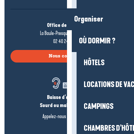
Organiser
Office de tourisme
La Baule-Presqu’île de Guérande
OÙ DORMIR ?
02 40 24 34 44
Nous contacter
HÔTELS
LOCATIONS DE VA
Baisse d’audition ?
Sourd ou malentendant ?
CAMPINGS
Appelez-nous en
cliquant-ici
CHAMBRES D’HÔT