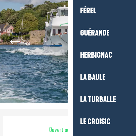
FÉREL
GUÉRANDE
HERBIGNAC
LA BAULE
LA TURBALLE
Ouverture et coordonnées
LE CROISIC
Ouvert aujourd'hui