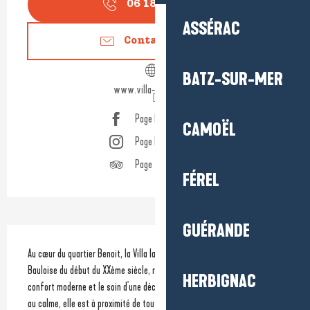
06 18 65 18
▒▒
ASSÉRAC
Contactez-nous
BATZ-SUR-MER
www.villa-laruche.com
Page Facebook
CAMOËL
Page Instagram
Page Tripadvisor
FÉREL
GUÉRANDE
Description
Au cœur du quartier Benoit, la Villa la Ruche est une villa typique 
Bauloise du début du XXème siècle, récemment rénovée dans le souci du 
HERBIGNAC
confort moderne et le soin d'une décoration chaleureuse. Tout en étant 
au calme, elle est à proximité de tout (mer et commerces à 100 m, gare à 