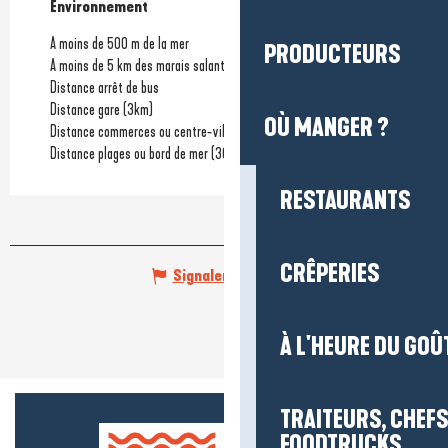
Environnement
Environnement
A moins de 500 m de la mer
PRODUCTEURS
A moins de 5 km des marais salants
Distance arrêt de bus
Distance gare
(3km)
OÙ MANGER ?
Distance commerces ou centre-ville
(100m)
Distance plages ou bord de mer
(300m)
RESTAURANTS
CRÊPERIES
Signaler une erreur
À L'HEURE DU GOÛ
TRAITEURS, CHEFS
FOODTRUCKS