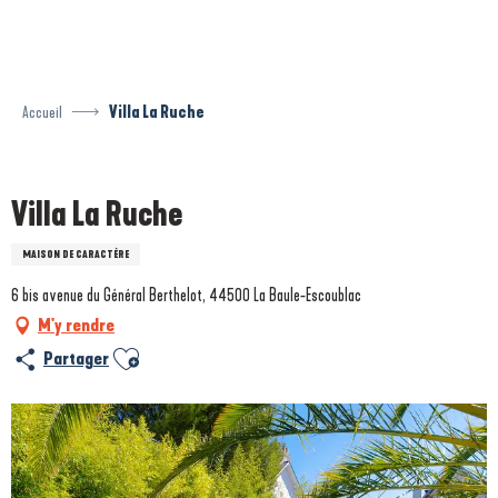
Aller
au
contenu
principal
Accueil
Villa La Ruche
Prestataire engagé dans une démarche écoresponsable
Villa La Ruche
MAISON DE CARACTÈRE
6 bis avenue du Général Berthelot, 44500 La Baule-Escoublac
M'y rendre
Ajouter aux favoris
Partager