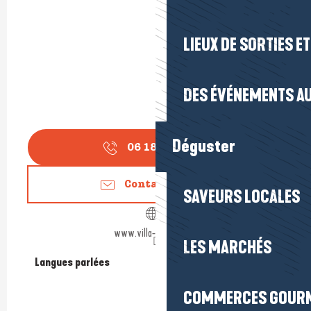
LIEUX DE SORTIES E
DES ÉVÉNEMENTS AU
Déguster
06 18 65 18
▒▒
Contactez-nous
SAVEURS LOCALES
www.villa-laruche.com
LES MARCHÉS
Langues parlées
Langues parlées
COMMERCES GOUR