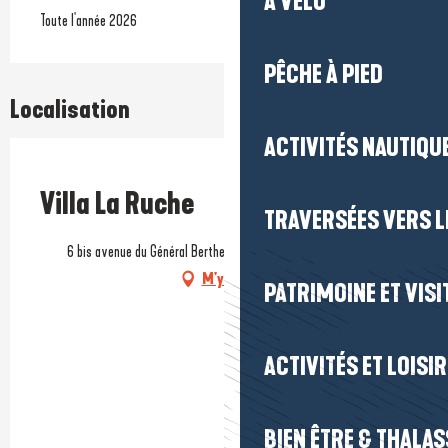
À VÉLO
Toute l'année 2026
PÊCHE À PIED
Localisation
ACTIVITÉS NAUTIQUE
Prestataire engagé dans une démarche écoresponsable
Villa La Ruche
TRAVERSÉES VERS LE
6 bis avenue du Général Berthelot, 44500 La Baule-Escoublac
M'y rendre
PATRIMOINE ET VISI
ACTIVITÉS ET LOISI
BIEN ÊTRE & THALA