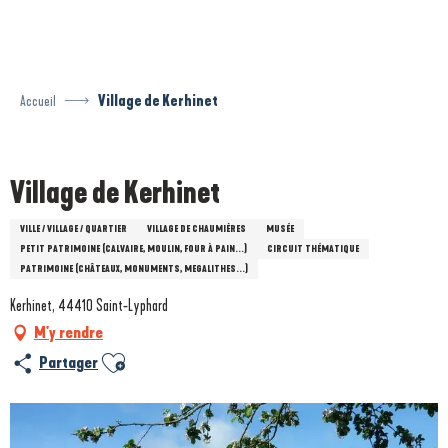
Aller
au
contenu
principal
Accueil
Village de Kerhinet
Prestataire engagé dans une démarche environnementale
Village de Kerhinet
VILLE / VILLAGE / QUARTIER
VILLAGE DE CHAUMIÈRES
MUSÉE
PETIT PATRIMOINE (CALVAIRE, MOULIN, FOUR À PAIN...)
CIRCUIT THÉMATIQUE
PATRIMOINE (CHÂTEAUX, MONUMENTS, MEGALITHES...)
Kerhinet, 44410 Saint-Lyphard
M'y rendre
Ajouter aux favoris
Partager