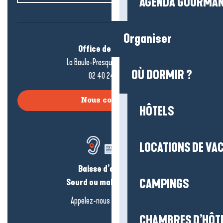
AGENDA GOURMA
Organiser
Office de tourisme
La Baule-Presqu’île de Guérande
OÙ DORMIR ?
02 40 24 34 44
Nous contacter
HÔTELS
LOCATIONS DE VA
Baisse d’audition ?
Sourd ou malentendant ?
CAMPINGS
Appelez-nous en
cliquant-ici
CHAMBRES D’HÔT