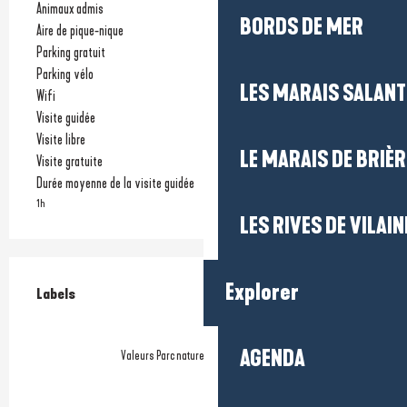
Animaux admis
BORDS DE MER
Aire de pique-nique
Parking gratuit
Parking vélo
LES MARAIS SALAN
Wifi
Visite guidée
Visite libre
LE MARAIS DE BRIÈR
Visite gratuite
Durée moyenne de la visite guidée
1h
LES RIVES DE VILAIN
Offres de prestations
Explorer
Labels
Labels
AGENDA
Valeurs Parc naturel régional de Brière