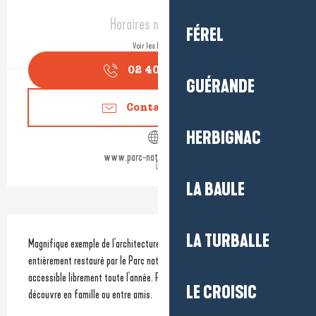
Ouverture et coordonnées
Horaires non définis
FÉREL
Voir les horaires
02 40 24 34
▒▒
GUÉRANDE
Contactez-nous
HERBIGNAC
www.parc-naturel-briere.com
LA BAULE
Description
LA TURBALLE
Magnifique exemple de l'architecture briéronne, ce village pittoresque, 
entièrement restauré par le Parc naturel régional de Brière, est 
accessible librement toute l'année. Piétonnier, le village de Kerhinet se 
LE CROISIC
découvre en famille ou entre amis.