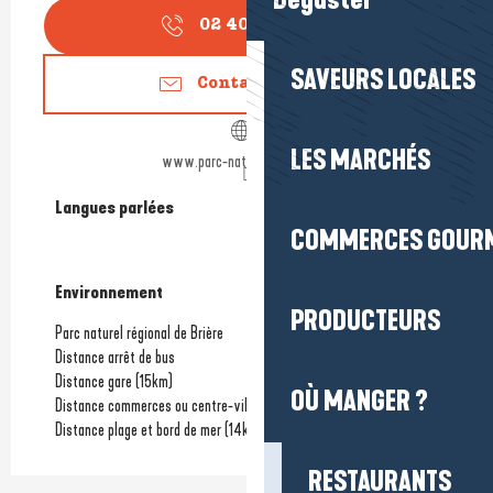
Déguster
02 40 24 34
▒▒
SAVEURS LOCALES
Contactez-nous
LES MARCHÉS
www.parc-naturel-briere.com
Langues parlées
Langues parlées
COMMERCES GOUR
Environnement
Environnement
PRODUCTEURS
Parc naturel régional de Brière
Distance arrêt de bus
Distance gare
(15km)
OÙ MANGER ?
Distance commerces ou centre-ville
(2km)
Distance plage et bord de mer
(14km)
RESTAURANTS