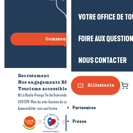
VOTRE OFFICE DE T
FOIRE AUX QUESTIO
Comment venir ?
NOUS CONTACTER
Recrutement
Qui sommes-nous ?
Nos engagements RSE
Billetterie
Tourisme accessible
Brochures
-
-
© La Baule-Presqu’île de Guérande tourisme
Mentions légales
-
-
-
CGV/CPV
Plan du site
Gestion du consentement
Partenaires
Accessibilité : non conforme
Presse