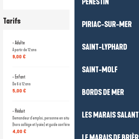
PÉNESTIN
Tarifs
PIRIAC-SUR-MER
- Adulte
SAINT-LYPHARD
À partir de 12 ans
9,00 €
SAINT-MOLF
- Enfant
De 6 à 12 ans
BORDS DE MER
5,00 €
- Réduit
LES MARAIS SALAN
Demandeur d'emploi, personne en situation de handicap, étudiants -25 ans
(hors collège et lycée) et guide conférencier sur présentation d'un justificatif.
4,00 €
LE MARAIS DE BRIÈR