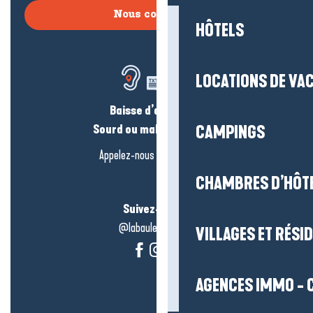
Nous contacter
HÔTELS
LOCATIONS DE VA
Baisse d’audition ?
Sourd ou malentendant ?
CAMPINGS
Appelez-nous en
cliquant-ici
CHAMBRES D’HÔT
Suivez-nous !
@labauleguérande
VILLAGES ET RÉS
AGENCES IMMO - 