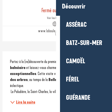
Ouverture et coordonnées
Découvrir
Fermé aujourd'hui
Voir les horaires
ASSÉRAC
www.labaule-guerande.com
BATZ-SUR-MER
Description
CAMOËL
Partez à la (re)découverte du premier quartier de la 
station 
balnéaire
 et laissez-vous charmer par ses
 villas 
exceptionnelles
. Cette visite vous guide au travers du 
quartier 
FÉREL
des arbres
, au temps de la 
Belle Époque
 et de son architecture 
éclectique. 
 La Paludière, la Saint-Charles, la villa Symbole...
GUÉRANDE
Lire la suite