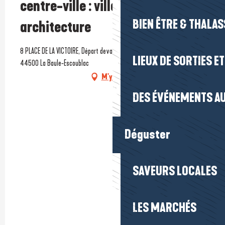
centre-ville : villas et
BIEN ÊTRE & THALA
architecture
8 PLACE DE LA VICTOIRE, Départ devant l'Office de Tourisme de La Baule,
LIEUX DE SORTIES E
44500 La Baule-Escoublac
M'y rendre
DES ÉVÉNEMENTS AU
Déguster
SAVEURS LOCALES
LES MARCHÉS