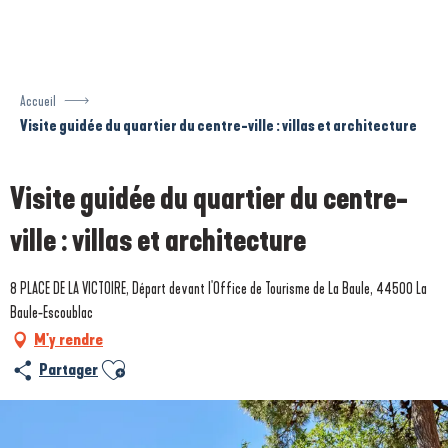
Aller
au
contenu
principal
Accueil
Visite guidée du quartier du centre-ville : villas et architecture
Visite guidée du quartier du centre-
ville : villas et architecture
8 PLACE DE LA VICTOIRE, Départ devant l'Office de Tourisme de La Baule, 44500 La
Baule-Escoublac
M'y rendre
Ajouter aux favoris
Partager