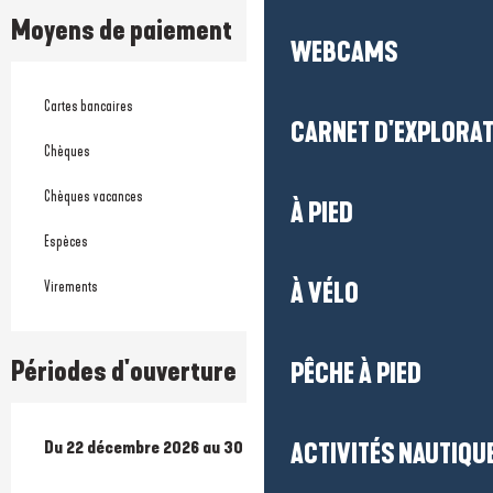
Moyens de paiement
WEBCAMS
Cartes bancaires
CARNET D'EXPLORA
Chèques
Chèques vacances
À PIED
Espèces
À VÉLO
Virements
Périodes d'ouverture
PÊCHE À PIED
Du
Du
22 décembre 2026
22 décembre 2026
au
au
30 décembre 2026
30 décembre 2026
ACTIVITÉS NAUTIQUE