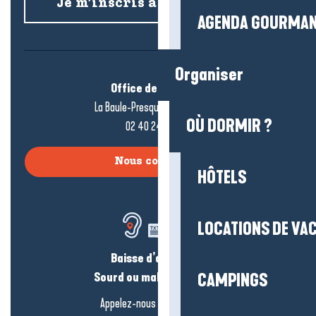
Je m’inscris à la newsletter
AGENDA GOURMA
Organiser
Office de tourisme
La Baule-Presqu’île de Guérande
OÙ DORMIR ?
02 40 24 34 44
Nous contacter
HÔTELS
LOCATIONS DE VA
Baisse d’audition ?
Sourd ou malentendant ?
CAMPINGS
Appelez-nous en
cliquant-ici