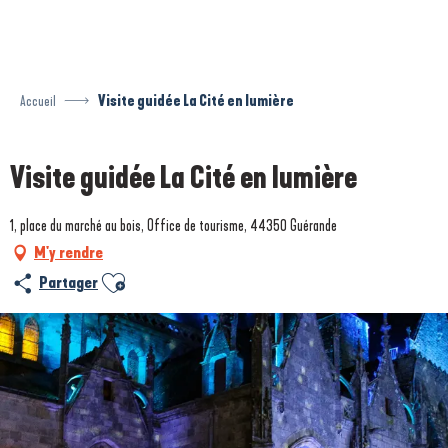
Aller
au
contenu
principal
Accueil
Visite guidée La Cité en lumière
Visite guidée La Cité en lumière
1, place du marché au bois, Office de tourisme, 44350 Guérande
M'y rendre
Ajouter aux favoris
Partager