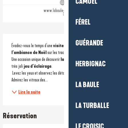
CAMOËL
www.labaule-guerande.com
FÉREL
Description
GUÉRANDE
Évadez-vous le temps d’une
 visite guidée
 pour un voyage dans
l’ambiance de Noël
 sur les traces du 
patrimoine guérandais
. 
Une occasion unique de découvrir 
la cité mise en lumière
 par un 
HERBIGNAC
très joli 
jeu d’éclairage
. 
 Levez les yeux et observez les détails de la 
cité médiévale
. 
Admirez les vitraux des...
LA BAULE
Lire la suite
LA TURBALLE
Réservation
LE CROISIC