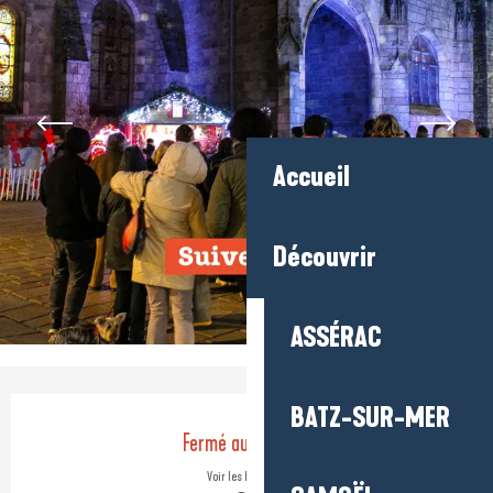
Accueil
Découvrir
ASSÉRAC
Ouverture et coordonnées
BATZ-SUR-MER
Fermé aujourd'hui
Voir les horaires