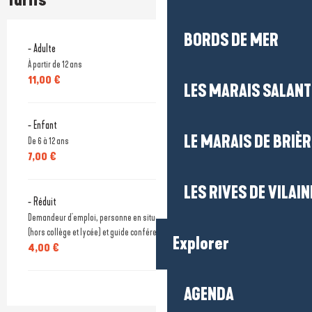
Tarifs
BORDS DE MER
- Adulte
À partir de 12 ans
11,00 €
LES MARAIS SALAN
- Enfant
LE MARAIS DE BRIÈR
De 6 à 12 ans
7,00 €
LES RIVES DE VILAIN
- Réduit
Demandeur d'emploi, personne en situation de handicap, étudiants -25 ans
(hors collège et lycée) et guide conférencier sur présentation d'un justificatif.
Explorer
4,00 €
AGENDA