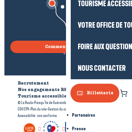
TOURISME ACCESSI
VOTRE OFFICE DE T
FOIRE AUX QUESTIO
Comment venir ?
NOUS CONTACTER
Recrutement
Qui sommes-nous ?
Nos engagements RSE
Billetterie
Tourisme accessible
Brochures
-
-
© La Baule-Presqu’île de Guérande tourisme
Mentions légales
-
-
-
CGV/CPV
Plan du site
Gestion du consentement
Partenaires
Accessibilité : non conforme
Presse