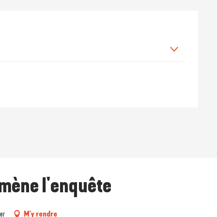
bre 2026
 mène l'enquête
er
M'y rendre