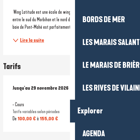
 Wing Latitude est une école de wingfoil basée à Pénestin, à la frontière 
BORDS DE MER
entre le sud du Morbihan et le nord de la Loire Atlantique. Le spot de la 
baie de Pont-Mahé est parfaitement adapté pour...
Lire la suite
LES MARAIS SALAN
LE MARAIS DE BRIÈR
Tarifs
LES RIVES DE VILAIN
Du
Jusqu'au
14 mars 2026
29 novembre 2026
au
29 novembre 2026
- Cours
Explorer
Tarifs variables selon périodes
De
100,00 €
à
155,00 €
AGENDA