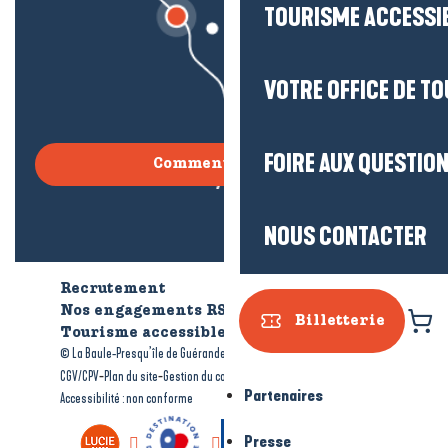
TOURISME ACCESSI
VOTRE OFFICE DE T
FOIRE AUX QUESTIO
Comment venir ?
NOUS CONTACTER
Recrutement
Qui sommes-nous ?
Nos engagements RSE
Billetterie
Tourisme accessible
Brochures
-
-
© La Baule-Presqu’île de Guérande tourisme
Mentions légales
-
-
-
CGV/CPV
Plan du site
Gestion du consentement
Partenaires
Accessibilité : non conforme
Presse