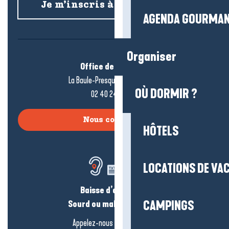
Je m’inscris à la newsletter
AGENDA GOURMA
Organiser
Office de tourisme
La Baule-Presqu’île de Guérande
OÙ DORMIR ?
02 40 24 34 44
Nous contacter
HÔTELS
LOCATIONS DE VA
Baisse d’audition ?
Sourd ou malentendant ?
CAMPINGS
Appelez-nous en
cliquant-ici