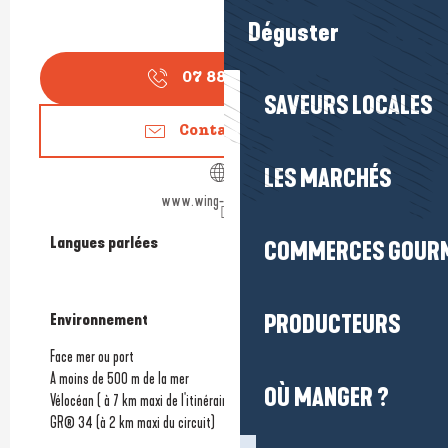
Déguster
07 88 83 38
▒▒
SAVEURS LOCALES
Contactez-nous
LES MARCHÉS
www.wing-latitude.com
Langues parlées
Langues parlées
COMMERCES GOUR
PRODUCTEURS
Environnement
Environnement
Face mer ou port
A moins de 500 m de la mer
OÙ MANGER ?
Vélocéan ( à 7 km maxi de l'itinéraire)
GR® 34 (à 2 km maxi du circuit)