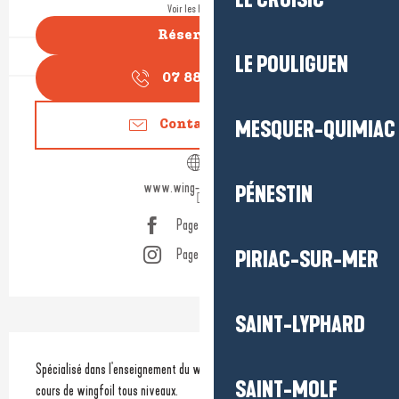
LE CROISIC
Voir les horaires
Réserver
LE POULIGUEN
07 88 83 38
▒▒
MESQUER-QUIMIAC
Contactez-nous
www.wing-latitude.com
PÉNESTIN
Page Facebook
Page Instagram
PIRIAC-SUR-MER
SAINT-LYPHARD
Description
Spécialisé dans l'enseignement du wingfoil, Wing Latitude propose des 
SAINT-MOLF
cours de wingfoil tous niveaux.