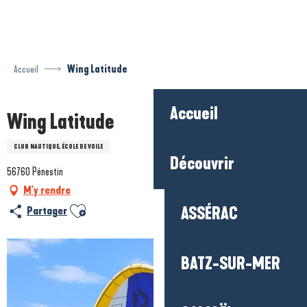
Aller
au
contenu
principal
Accueil
Wing Latitude
Accueil
Wing Latitude
CLUB NAUTIQUE, ÉCOLE DE VOILE
Découvrir
56760 Pénestin
M'y rendre
Ajouter aux favoris
ASSÉRAC
Partager
BATZ-SUR-MER