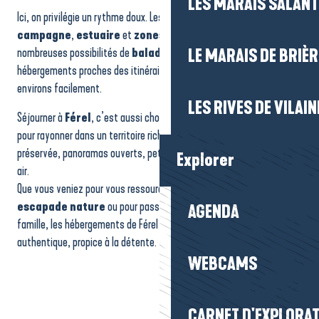
LES MARAIS SALAN
Ici, on privilégie un rythme doux. Les paysages alternent entre
campagne
,
estuaire
et
zones naturelles
, offrant de
nombreuses possibilités de
balades à pied
ou
à vélo
. Les
LE MARAIS DE BRIÈR
hébergements proches des itinéraires permettent d’explorer les
environs facilement.
LES RIVES DE VILAIN
Séjourner à
Férel
, c’est aussi choisir une
localisation idéale
pour rayonner dans un territoire riche en découvertes : nature
préservée, panoramas ouverts, petits villages et activités de plein
Explorer
air.
Que vous veniez pour vous ressourcer, pour profiter d’une
escapade nature
ou pour passer des
vacances calmes
en
AGENDA
famille, les hébergements de Férel offrent un cadre chaleureux et
authentique, propice à la détente.
WEBCAMS
CARNET D'EXPLORA