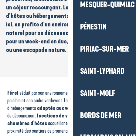
MESQUER-QUIMIAC
un séjour ressourçant.
Locations
,
chambres
d’hôtes
ou
hébergements
proches des sentiers :
ici, on profite d’un environnement
calme
et
PÉNESTIN
naturel
pour se déconnecter du quotidien. Parfait
pour un
week-end en duo
, des
vacances en famille
PIRIAC-SUR-MER
ou une
escapade nature
.
SAINT-LYPHARD
La Renardière
Camping "Les Rives de Vilaine"
SAINT-MOLF
Férel
séduit par son environnement naturel, son atmosphère
paisible et son cadre verdoyant. La commune propose une sélection
d’hébergements
adaptés aux voyageurs
en quête de calme et
BORDS DE MER
de déconnexion :
locations de vacances
confortables,
chambres d’hôtes
accueillantes ou
hébergements
situés à
proximité des sentiers de promenade.