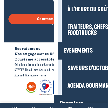
À L'HEURE DU GOÛ
Comment venir ?
TRAITEURS, CHEFS
FOODTRUCKS
EVENEMENTS
Recrutement
Qui sommes-nous ?
Nos engagements RSE
Tourisme accessible
Brochures
-
-
© La Baule-Presqu’île de Guérande tourisme
Mentions légales
SAVEURS D’OCTO
-
-
-
CGV/CPV
Plan du site
Gestion du consentement
Accessibilité : non conforme
AGENDA GOURMA
Organiser