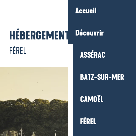
Aller
Accueil
au
contenu
principal
Découvrir
HÉBERGEMENT
FÉREL
ASSÉRAC
BATZ-SUR-MER
CAMOËL
FÉREL