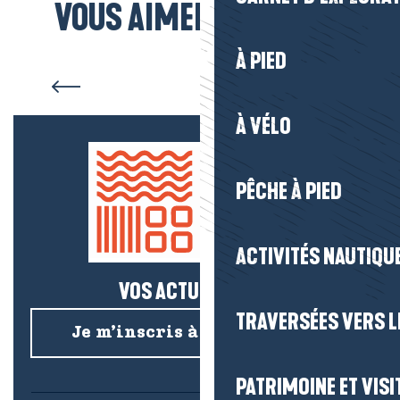
VOUS AIMEREZ AUSSI...
À PIED
Hébergement Le Croisic
À VÉLO
PÊCHE À PIED
ACTIVITÉS NAUTIQUE
VOS ACTUS SALÉES !
TRAVERSÉES VERS LE
Je m’inscris à la newsletter
PATRIMOINE ET VISI