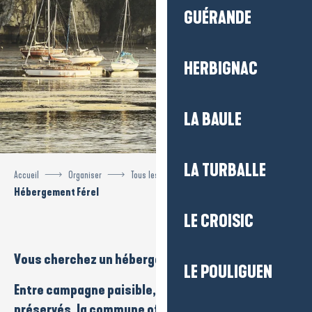
GUÉRANDE
HERBIGNAC
LA BAULE
LA TURBALLE
Accueil
Organiser
Tous les hébergements
Hébergement Férel
LE CROISIC
Vous cherchez un
hébergement
à
Férel
?
LE POULIGUEN
Entre campagne paisible, estuaire et paysages
préservés, la commune offre un cadre idéal pour