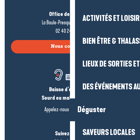
Office de tourisme
ACTIVITÉS ET LOISI
La Baule-Presqu’île de Guérande
02 40 24 34 44
BIEN ÊTRE & THALA
Nous contacter
LIEUX DE SORTIES E
DES ÉVÉNEMENTS AU
Baisse d’audition ?
Sourd ou malentendant ?
Déguster
Appelez-nous en
cliquant-ici
SAVEURS LOCALES
Suivez-nous !