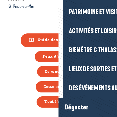
Piriac-sur-Mer
PATRIMOINE ET VISI
ACTIVITÉS ET LOISI
Guide des Animations
BIEN ÊTRE & THALA
Feux d’artifice
LIEUX DE SORTIES E
Ce week-end
DES ÉVÉNEMENTS AU
Cette semaine
Tout l’agenda
Déguster