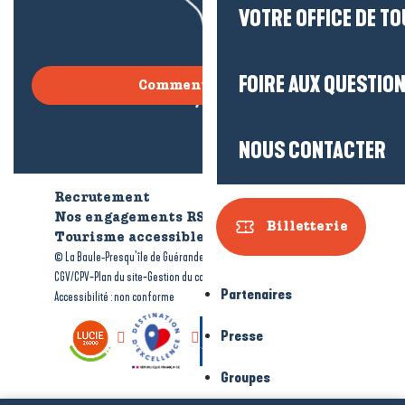
VOTRE OFFICE DE T
FOIRE AUX QUESTIO
Comment venir ?
NOUS CONTACTER
Recrutement
Qui sommes-nous ?
Nos engagements RSE
Billetterie
Tourisme accessible
Brochures
-
-
© La Baule-Presqu’île de Guérande tourisme
Mentions légales
-
-
-
CGV/CPV
Plan du site
Gestion du consentement
Partenaires
Accessibilité : non conforme
Presse
Groupes