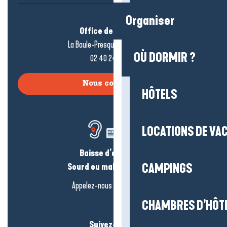
Organiser
Office de tourisme
La Baule-Presqu’île de Guérande
OÙ DORMIR ?
02 40 24 34 44
Nous contacter
HÔTELS
LOCATIONS DE VA
Baisse d’audition ?
CAMPINGS
Sourd ou malentendant ?
Appelez-nous en
cliquant-ici
CHAMBRES D’HÔT
Suivez-nous !