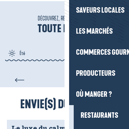
SAVEURS LOCALES
DÉCOUVREZ, RESPIREZ, VIBREZ !
TOUTE L’ANNÉE
LES MARCHÉS
COMMERCES GOUR
Été
Automne
PRODUCTEURS
Feux d’artifice du 15 août à La
Baule-Presqu’île de Guérande
Hiver
OÙ MANGER ?
ENVIE(S) DU MOMENT
Printemps
RESTAURANTS
Le luxe du calme, les couleurs