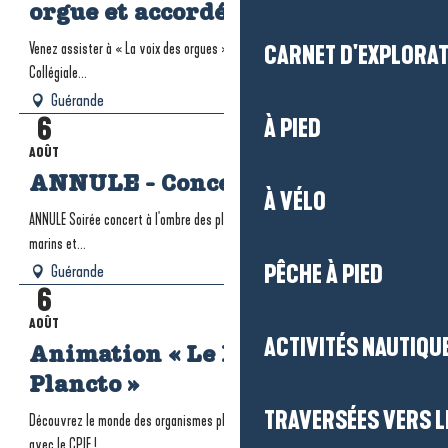
orgue et accordéon
Venez assister à « La voix des orgues », un concert unique d’orgue dans la
CARNET D'EXPLORA
Collégiale...
Guérande
6
À PIED
AOÛT
ANNULE - Concert - Cap Ouest
À VÉLO
ANNULE Soirée concert à l'ombre des platanes avec le groupe de chants
marins et...
PÊCHE À PIED
Guérande
6
AOÛT
ACTIVITÉS NAUTIQUE
Animation « Le Monde de
Plancto »
TRAVERSÉES VERS LE
Découvrez le monde des organismes planctoniques et leur ballet mystérieux,
avec le CPIE !