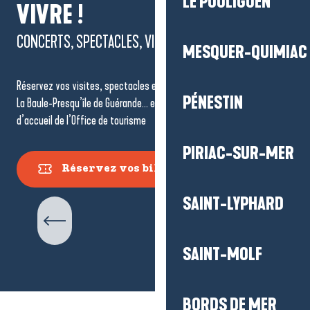
LE POULIGUEN
VIVRE !
CONCERTS, SPECTACLES, VISITES...
MESQUER-QUIMIAC
Réservez vos visites, spectacles et événements à ne pas manquer à
PÉNESTIN
La Baule-Presqu’île de Guérande… en un clic ou dans l’un des points
d’accueil de l’Office de tourisme
PIRIAC-SUR-MER
Réservez vos billets
Visites Guidées
SAINT-LYPHARD
SAINT-MOLF
BORDS DE MER