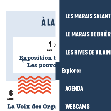
LES MARAIS SALAN
À LA UNE
LE MARAIS DE BRIÈR
1
31
AVR.
OCT.
LES RIVES DE VILAIN
Exposition temporaire -
C
Les pouvoirs du sel
Explorer
AGENDA
AGENDA
6
Lire la suite
AOÛT
WEBCAMS
La Voix des Orgues - Concert