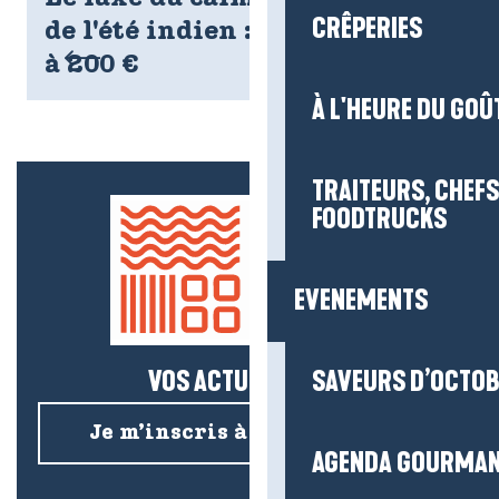
CRÊPERIES
de l'été indien : votre semaine
à 200 €
À L'HEURE DU GOÛ
TRAITEURS, CHEFS
FOODTRUCKS
EVENEMENTS
VOS ACTUS SALÉES !
SAVEURS D’OCTO
Je m’inscris à la newsletter
AGENDA GOURMA