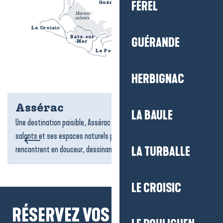
FÉREL
Guérande
						
Marais
					
salants
					
Le Croisic
						
La Baule
						
Batz-sur
						
GUÉRANDE
-Mer
						
Le Pouliguen
						
La Loire
		
HERBIGNAC
Assérac
LA BAULE
Une destination paisible, Assérac séduit par ses plages, ses marais
salants et ses espaces naturels préservés. Ici, la mer et la terre se
rencontrent en douceur, dessinant des...
LA TURBALLE
LE CROISIC
RÉSERVEZ VOS MOMENTS À