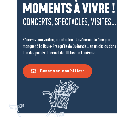
UN TERRITOIRE
MOMENTS À VIVRE !
ENTRE OCÉAN, SEL ET MARAIS
CONCERTS, SPECTACLES, VISITES...
Assérac
Réservez vos visites, spectacles et événements à ne pas
Une destination paisible, Assérac séduit par ses
manquer à La Baule-Presqu’île de Guérande… en un clic ou dans
l’un des points d’accueil de l’Office de tourisme
plages, ses marais salants et ses espaces naturels
préservés. Ici, la mer et la terre se rencontrent en
douceur, dessinant des...
Réservez vos billets
Lire la suite