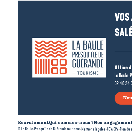
VOS
SALÉ
Office 
La Baule-P
02 40 24 
Nou
Recrutement
Qui sommes-nous ?
Nos engagement
-
-
-
© La Baule-Presqu’île de Guérande tourisme
Mentions légales
CGV/CPV
Plan du s