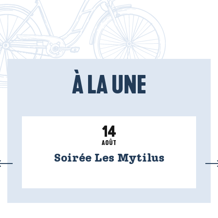
À LA UNE
14
AOÛT
Soirée Les Mytilus
E