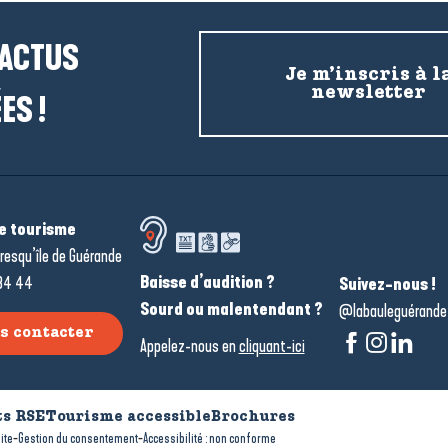
 ACTUS
Je m’inscris à l
newsletter
ES !
de tourisme
resqu’île de Guérande
Baisse d’audition ?
34 44
Suivez-nous !
Sourd ou malentendant ?
@labauleguérande
s contacter
Appelez-nous en
cliquant-ici
s RSE
Tourisme accessible
Brochures
-
-
ite
Gestion du consentement
Accessibilité : non conforme