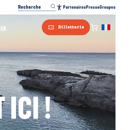
Recherche
Partenaires
Presse
Groupes
Accessibilité
SER
Billetterie
ICI !