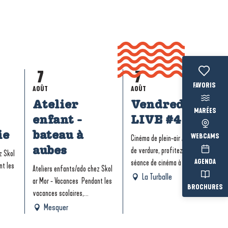
7
7
Voir les fav
AOÛT
AOÛT
Atelier
Vendredi
MARÉES
enfant -
LIVE #4
25
ie
bateau à
Feux d’artifice 
WEBCAMS
Cinéma de plein-air Au théâtre
AOÛT
aubes
de verdure, profitez d'une
à La Baule-Pres
z Skol
AGENDA
séance de cinéma à ciel...
 avec Echoes of
nt les
Guérand
Ateliers enfants/ado chez Skol
La Turballe
Erin
ar Mor - Vacances Pendant les
BROCHURES
vacances scolaires,...
Mesquer