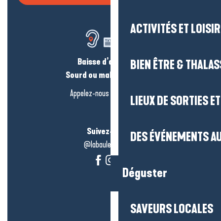
ACTIVITÉS ET LOISI
Baisse d’audition ?
BIEN ÊTRE & THALA
Sourd ou malentendant ?
Appelez-nous en
cliquant-ici
LIEUX DE SORTIES E
Suivez-nous !
DES ÉVÉNEMENTS AU
@labauleguérande
Déguster
SAVEURS LOCALES