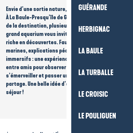
GUÉRANDE
Envie d’une sortie nature, ludique et dépaysante ?
À La Baule-Presqu’île de Guérande ou à proximité
de la destination, plusieurs
parcs animaliers
et un
HERBIGNAC
grand aquarium
vous invitent à vivre une journée
riche en découvertes.
Faune sauvage
,
espèces
LA BAULE
marines
,
explications pédagogiques
et
parcours
immersifs
: une expérience idéale
en famille ou
entre amis
pour observer les animaux, apprendre,
LA TURBALLE
s’émerveiller et passer un vrai moment de
partage. Une belle idée d’activité lors de votre
séjour !
LE CROISIC
LE POULIGUEN
Legendia Parc
Océarium du Croisic