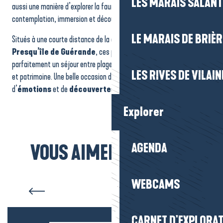
LES MARAIS SALAN
aussi une manière d’explorer la faune différemment, entre
contemplation, immersion et découverte des enjeux de protection.
LE MARAIS DE BRIÈR
Situés à une courte distance de la destination
La Baule-
Presqu’île de Guérande
, ces parcs et l’aquarium complètent
parfaitement un séjour entre plages, littoral, marais, grands espaces
LES RIVES DE VILAIN
et patrimoine. Une belle occasion de vivre une journée pleine
d’
émotions
et de
découvertes
.
Explorer
AGENDA
VOUS AIMEREZ AUSSI...
Toutes les plages
WEBCAMS
CARNET D'EXPLORA