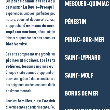
Les
parcs animaliers
et
l’aquarium
situés autour de la
Planète Sauvage
MESQUER-QUIMIAC
Parc Zoologique de La Boissière du Doré
destination
La Baule-Presqu’île de Guérande
offrent des
Parc animalier & botanique de Branféré
expériences uniques, parfaites pour compléter un séjour entre
nature, océan et découvertes. Ici, petits et grands peuvent
PÉNESTIN
s’approcher d’
animaux du monde entier
, observer les
espèces marines
, découvrir des environnements préservés ou se
laisser surprendre par des parcours immersifs qui sensibilisent à la
PIRIAC-SUR-MER
biodiversité
.
Ces sites proposent une grande variété d’espaces thématiques :
SAINT-LYPHARD
plaines africaines
,
forêts tropicales
,
zones sauvages,
volières, bassins marins ou tunnels d’observation
.
Chaque visite permet d’apprendre tout en profitant d’un moment
SAINT-MOLF
convivial, grâce à des animations pédagogiques, des rencontres avec
les soigneurs ou des espaces dédiés à la sensibilisation
environnementale.
BORDS DE MER
Pour les
familles
, c’est l’
activité idéale
: accessible,
divertissante et enrichissante. Pour les amoureux de nature, c’est