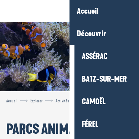
Aller
Accueil
au
contenu
principal
Découvrir
ASSÉRAC
BATZ-SUR-MER
CAMOËL
Accueil
Explorer
Activités et loisirs
Parcs animaliers
FÉREL
PARCS ANIMALIERS