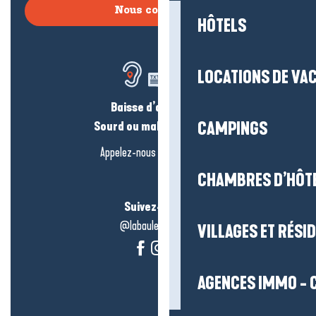
Nous contacter
HÔTELS
LOCATIONS DE VA
Baisse d’audition ?
CAMPINGS
Sourd ou malentendant ?
Appelez-nous en
cliquant-ici
CHAMBRES D’HÔT
Suivez-nous !
@labauleguérande
VILLAGES ET RÉS
AGENCES IMMO - 