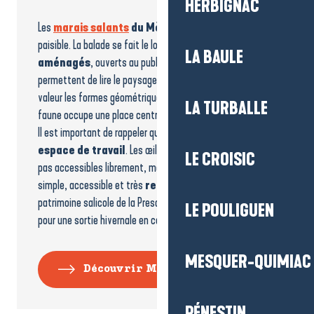
HERBIGNAC
Les
marais salants
du Mès
offrent une parenthèse
paisible. La balade se fait le long des
chemins
LA BAULE
aménagés
, ouverts au public, qui longent les bassins et
permettent de lire le paysage. La lumière hivernale met en
valeur les formes géométriques des marais, tandis que la
LA TURBALLE
faune occupe une place centrale.
Il est important de rappeler que les
marais
restent
un
espace de travail
. Les œillets et les bassins ne sont
LE CROISIC
pas accessibles librement, même en hiver. Une balade
simple, accessible et très
représentative
du
patrimoine salicole de la Presqu’île de Guérande, parfaite
LE POULIGUEN
pour une sortie hivernale en couple ou en famille.
MESQUER-QUIMIAC
Découvrir Mesquer
PÉNESTIN