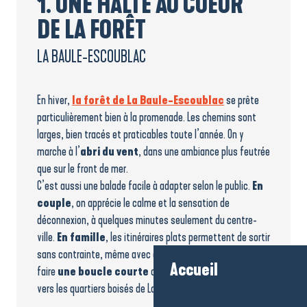
1. UNE HALTE AU COEUR
DE LA FORÊT
LA BAULE-ESCOUBLAC
En hiver,
la forêt de La Baule-Escoublac
se prête
particulièrement bien à la promenade. Les chemins sont
larges, bien tracés et praticables toute l’année. On y
marche à l’
abri du vent
, dans une ambiance plus feutrée
que sur le front de mer.
C’est aussi une balade facile à adapter selon le public.
En
couple
, on apprécie le calme et la sensation de
déconnexion, à quelques minutes seulement du centre-
ville.
En famille
, les itinéraires plats permettent de sortir
sans contrainte, même avec de jeunes enfants. On peut
Accueil
faire
une boucle courte
ou
prolonger la marche
vers les quartiers boisés de La Baule-les-Pins.