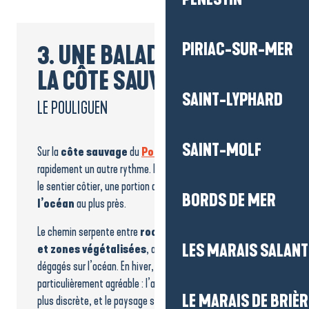
PIRIAC-SUR-MER
3. UNE BALADE IODÉE SUR
LA CÔTE SAUVAGE
SAINT-LYPHARD
LE POULIGUEN
SAINT-MOLF
Sur la
côte sauvage
du
Pouliguen
, la balade prend
rapidement un autre rythme. En quittant le port, on rejoint
le sentier côtier, une portion du
GR34
, qui
longe
BORDS DE MER
l’océan
au plus près.
Le chemin serpente entre
rochers, petites criques
LES MARAIS SALAN
et zones végétalisées
, avec des points de vue
dégagés sur l’océan. En hiver, la promenade est
particulièrement agréable : l’air est vif, la fréquentation
LE MARAIS DE BRIÈR
plus discrète, et le paysage se découvre sans détour. Avec