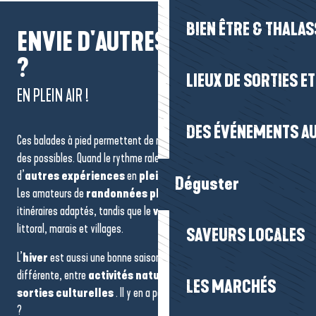
BIEN ÊTRE & THALA
ENVIE D'AUTRES EXPÉRIENCES
?
LIEUX DE SORTIES E
EN PLEIN AIR !
DES ÉVÉNEMENTS AU
Ces balades à pied permettent de ressourcer et ouvrent le champ
des possibles. Quand le rythme ralentit, le territoire se prête à
d’
autres expériences
en
plein air
.
Déguster
Les amateurs de
randonnées plus longues
trouvent des
itinéraires adaptés, tandis que le
vélo
permet de relier facilement
littoral, marais et villages.
SAVEURS LOCALES
L’
hiver
est aussi une bonne saison pour s’accorder une pause
différente, entre
activités nature, sportives
ou même
LES MARCHÉS
sorties culturelles
. Il y en a pour tous les goût, on vous montre
?