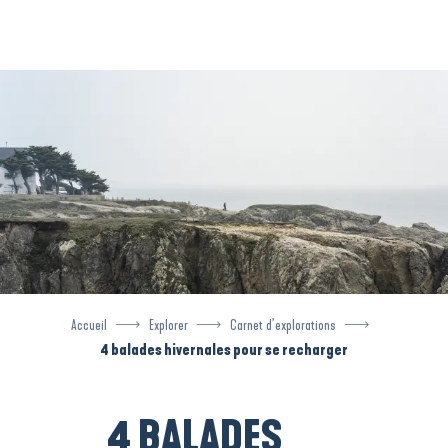
Aller
au
contenu
principal
Accueil
Explorer
Carnet d’explorations
4 balades hivernales pour se recharger
4 BALADES