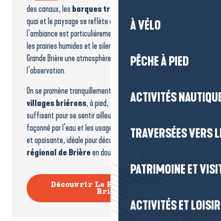
des canaux, les
barques traditionnelles
reposent à
quai et le paysage se reflète dans l’eau calme. En hiver,
À VÉLO
l’ambiance est particulièrement paisible. La lumière basse,
les prairies humides et le silence donnent aux marais de
Grande Brière une atmosphère propice à la promenade et à
PÊCHE À PIED
l’observation.
On se promène tranquillement autour des
ports
et des
ACTIVITÉS NAUTIQUE
villages briérons
, à pied, sans difficulté. Quelques pas
suffisent pour se sentir ailleurs, au cœur d’un paysage
façonné par l’eau et les usages locaux. Une balade simple
TRAVERSÉES VERS LE
et apaisante, idéale pour découvrir le
Parc naturel
régional de Brière
en douceur, en couple ou en famille.
PATRIMOINE ET VISI
Découvrir Le Parc naturel de
Brière
ACTIVITÉS ET LOISI