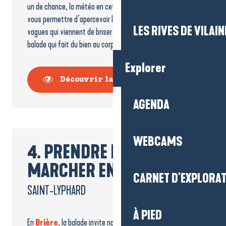
un de chance, la météo en cette saison pourrait même
vous permettre d’apercevoir le spectacle de l’océan et des
LES RIVES DE VILAIN
vagues qui viennent de briser contre les rochers. Une
balade qui fait du bien au corps et à l’esprit !
Explorer
Découvrir la côte sauvage
AGENDA
WEBCAMS
4. PRENDRE LE TEMPS DE
MARCHER EN BRIÈRE
CARNET D'EXPLORA
SAINT-LYPHARD
À PIED
En
Brière
, la balade invite naturellement à ralentir. Le long