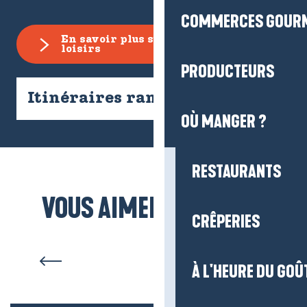
COMMERCES GOUR
En savoir plus sur les activités &
loisirs
PRODUCTEURS
Itinéraires rando
OÙ MANGER ?
RESTAURANTS
VOUS AIMEREZ AUSSI...
CRÊPERIES
Filet mignon aux algues,
coques et légumes rôtis
À L'HEURE DU GOÛ