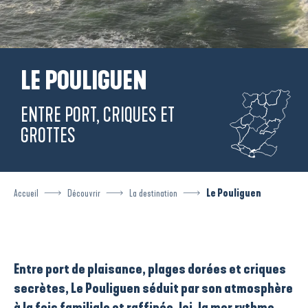
LE POULIGUEN
ENTRE PORT, CRIQUES ET
GROTTES
Accueil
Découvrir
La destination
Le Pouliguen
Entre
port de plaisance
,
plages dorées
et
criques
secrètes
,
Le Pouliguen
séduit par son atmosphère
à la fois familiale et raffinée. Ici, la mer rythme