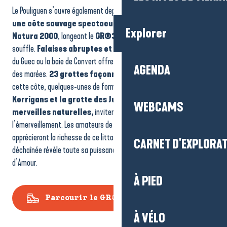
Le Pouliguen s’ouvre également depuis la pointe de Penchâteau sur
une côte sauvage spectaculaire
, protégée dans le cadre de
Explorer
Natura 2000
, longeant le
GR®34
et ses panoramas à couper le
souffle.
Falaises abruptes et criques isolées
comme la baie
du Guec ou la baie de Convert offrent des paysages changeants au fil
AGENDA
des marées.
23 grottes façonnées par l’érosion
longent
cette côte, quelques-unes de formes curieuses.
La grotte des
Korrigans et la grotte des Jumelles, véritables
WEBCAMS
merveilles naturelles,
invitent à la découverte et à
l’émerveillement. Les amateurs de randonnée ou de beaux panoramas
apprécieront la richesse de ce littoral préservé, où la mer calme ou
CARNET D'EXPLORA
déchaînée révèle toute sa puissance et la beauté brute de la Côte
d’Amour.
À PIED
Parcourir le GR®34
À VÉLO