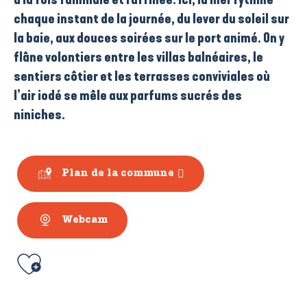
chaque instant de la journée, du lever du soleil sur
la baie,
aux douces soirées sur le
port animé
. On y
flâne volontiers entre les
villas balnéaires
, le
sentiers côtier
et les
terrasses
conviviales où
l’air iodé se mêle aux parfums sucrés des
niniches
.
Plan de la commune
Webcam
Ajouter aux favoris