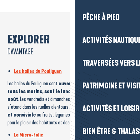
PÊCHE À PIED
EXPLORER
ACTIVITÉS NAUTIQUE
DAVANTAGE
TRAVERSÉES VERS LE
Les halles du Pouliguen
Les halles du Pouliguen sont
ouvertes de septembre à juin
PATRIMOINE ET VISI
tous les matins, sauf le lundi, et tous les jours en juillet
août
. Les vendredis et dimanches matin, d’avril à octobre, le marché
ACTIVITÉS ET LOISI
s’étend dans les ruelles alentours, créant une
ambiance animée
et conviviale
où fruits, légumes, poissons et artisanat se mêlent
pour le plaisir des habitants et des visiteurs !
BIEN ÊTRE & THALA
La Micro-Folie