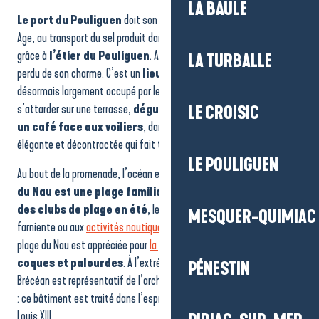
LA BAULE
Le port du Pouliguen
doit son développement, dès le Moyen-
Age, au transport du sel produit dans les marais salants de Guérande
grâce à
l’étier du Pouliguen
. Aujourd’hui, le port actuel n’a rien
LA TURBALLE
perdu de son charme. C’est un
lieu privilégié de balade
, et il est
désormais largement occupé par les plaisanciers. Ici, on aime
s’attarder sur une terrasse,
déguster une glace ou partager
LE CROISIC
un café face aux voiliers
, dans cette atmosphère à la fois
élégante et décontractée qui fait tout le charme du Pouliguen.
LE POULIGUEN
Au bout de la promenade, l’océan et la baie du Pouliguen !
La plage
du Nau est une plage familiale, les enfants profitent
des clubs de plage en été
, les plus grands se laissent aller au
MESQUER-QUIMIAC
farniente ou aux
activités nautiques
. Pendant la marée basse, la
plage du Nau est appréciée pour
la pêche à pied
, notamment pour ses
coques et palourdes
. À l’extrémité de la plage, l’Hôtel de Ville de
PÉNESTIN
Brécéan est représentatif de l’architecture balnéaire du 19ème siècle
: ce bâtiment est traité dans l’esprit d’un petit château de style
Louis XIII.