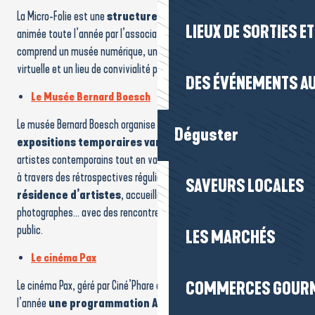
La Micro-Folie est une
structure municipale innovante
,
LIEUX DE SORTIES E
animée toute l’année par l’association Culture-en-Folie. Elle
comprend un musée numérique, un FabLab, un espace de réalité
virtuelle et un lieu de convivialité pour petits et grands.
DES ÉVÉNEMENTS AU
Le Musée Bernard Boesch
Le musée Bernard Boesch organise plusieurs fois par an des
Déguster
expositions temporaires variées
, mettant en lumière des
artistes contemporains tout en valorisant l’œuvre de Bernard Boesch
à travers des rétrospectives régulières. Il propose également une
SAVEURS LOCALES
résidence d’artistes
, accueillant peintres, sculpteurs,
photographes… avec des rencontres et expositions ouvertes au
public.
LES MARCHÉS
Le cinéma Pax
COMMERCES GOUR
Le cinéma Pax, géré par Ciné’Phare et ses bénévoles, propose toute
l’année
une programmation Art & Essai riche et