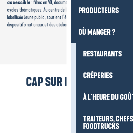
accessible
: films en VO, documentaires, ciné-concerts, débats,
PRODUCTEURS
cycles thématiques. Au centre de la vie culturelle locale, cette salle,
labellisée Jeune public, soutient l’éducation à l’image avec les
dispositifs nationaux et des ateliers pour jeunes publics.
OÙ MANGER ?
RESTAURANTS
CRÊPERIES
CAP SUR LA PLAGE !
À L'HEURE DU GOÛ
TRAITEURS, CHEFS
FOODTRUCKS