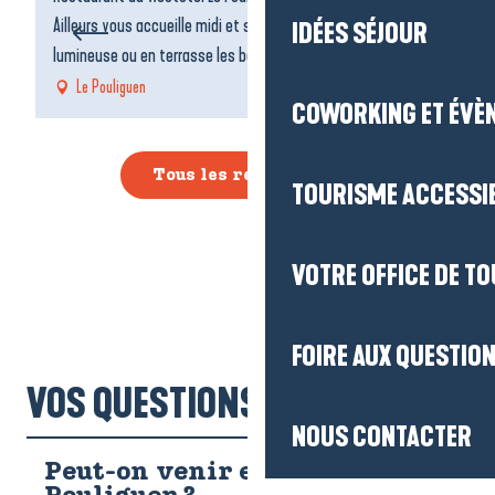
Agenda
dé
Ailleurs vous accueille midi et soir dans sa salle spacieuse et
IDÉES SÉJOUR
lumineuse ou en terrasse les beaux jours. Le...
Le Pouliguen
COWORKING ET ÉVÈ
Tous les restaurants
TOURISME ACCESSI
VOTRE OFFICE DE T
FOIRE AUX QUESTIO
VOS QUESTIONS !
NOUS CONTACTER
Peut-on venir en train au